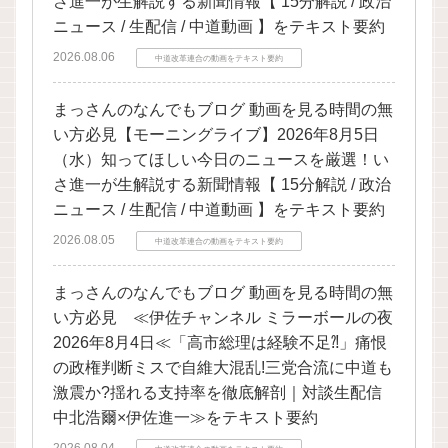
さ進一が生解説する新聞情報【 15分解説 / 政治
ニュース / 生配信 / 中道動画 】をテキスト要約
2026.08.06
中道改革連合の動画をテキスト要約
まっさんのなんでもブログ 動画を見る時間の無
い方必見【モーニングライブ】2026年8月5日
（水）知ってほしい今日のニュースを厳選！い
さ進一が生解説する新聞情報【 15分解説 / 政治
ニュース / 生配信 / 中道動画 】をテキスト要約
2026.08.05
中道改革連合の動画をテキスト要約
まっさんのなんでもブログ 動画を見る時間の無
い方必見 ≪伊佐チャンネル ミラーボールの夜
2026年8月4日≪「高市総理は経験不足⁈」痛恨
の政権判断ミスで自維大混乱!三党合流に中道も
激震か?揺れる支持率を徹底解剖｜対談生配信
中北浩爾×伊佐進一≫をテキスト要約