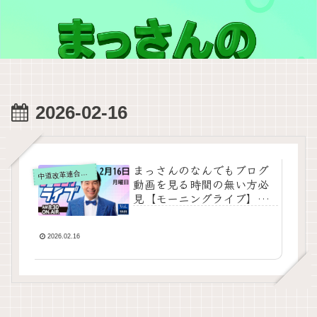
2026-02-16
まっさんのなんでもブログ
道改革連合の動画をテキスト要約
中
動画を見る時間の無い方必
見【モーニングライブ】
2026年2月16日（月）知っ
てほしい今日のニュースを
厳選！いさ進一が生解説す
2026.02.16
る新聞情報【 15分解説 / 政
治ニュース / 生配信 / 中道
動画 】をテキスト要約