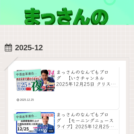
2025-12
まっさんのなんでもブロ
道改革連合の動画をテキスト要約
中
グ 【いさチャンネル
2025年12月25日 クリスマ
ス 夜ライブ】「聖なる夜
に登録者140000人突破なる
か！？感謝の夜ライブトー
2025.12.25
ク！配信中コメント100人
答えるまで終わりませ
まっさんのなんでもブロ
道改革連合の動画をテキスト要約
中
ん！」をテキスト要約
グ 【モーニングニュース
ライブ】2025年12月25日
知ってほしい今日のニュー