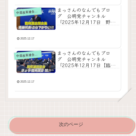
ュースチェック【 10分解説
/ 政治ニュース / 生配信 】
まっさんのなんでもブロ
道改革連合の動画をテキスト要約
中
をテキスト要約
グ 公明党チャンネル
「2025年12月17日 野
党・公明党が臨時国会を総
括｜定数削減・安保政策・
中道政治の役割」をテキス
2025.12.17
ト要約
まっさんのなんでもブロ
道改革連合の動画をテキスト要約
中
グ 公明党チャンネル
「2025年12月17日【臨時
国会 総括】公明党は野党と
して何を成し遂げたのか」
をテキスト要約
2025.12.17
次のページ