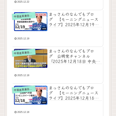
が生解説する新聞情報 ・ ニ
2025.12.22
ュースチェック【 10分解説
/ 政治ニュース / 生配信 】
まっさんのなんでもブロ
道改革連合の動画をテキスト要約
中
をテキスト要約
グ 【モーニングニュース
ライブ】2025年12月19日
知ってほしい今日のニュー
スを厳選！いさ進一が生解
説する新聞情報 ・ ニュース
2025.12.19
チェック【 10分解説 / 政治
ニュース / 生配信 / 公明党
まっさんのなんでもブロ
道改革連合の動画をテキスト要約
中
動画 】をテキスト要約
グ 公明党チャンネル
「2025年12月18日 中央幹
事会斉藤代表冒頭挨拶」を
テキスト要約
2025.12.18
まっさんのなんでもブロ
道改革連合の動画をテキスト要約
中
グ 【モーニングニュース
ライブ】2025年12月18日
（木）知ってほしい今日の
ニュースを厳選！いさ進一
が生解説する新聞情報 ・ ニ
2025.12.18