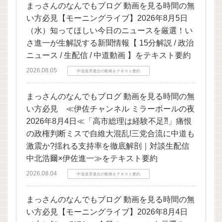
まっさんのなんでもブログ 動画を見る時間の無
い方必見【モーニングライブ】2026年8月5日
（水）知ってほしい今日のニュースを厳選！い
さ進一が生解説する新聞情報【 15分解説 / 政治
ニュース / 生配信 / 中道動画 】をテキスト要約
2026.08.05
中道改革連合の動画をテキスト要約
まっさんのなんでもブログ 動画を見る時間の無
い方必見 ≪伊佐チャンネル ミラーボールの夜
2026年8月4日≪「高市総理は経験不足⁈」痛恨
の政権判断ミスで自維大混乱!三党合流に中道も
激震か?揺れる支持率を徹底解剖｜対談生配信
中北浩爾×伊佐進一≫をテキスト要約
2026.08.04
中道改革連合の動画をテキスト要約
まっさんのなんでもブログ 動画を見る時間の無
い方必見【モーニングライブ】2026年8月4日