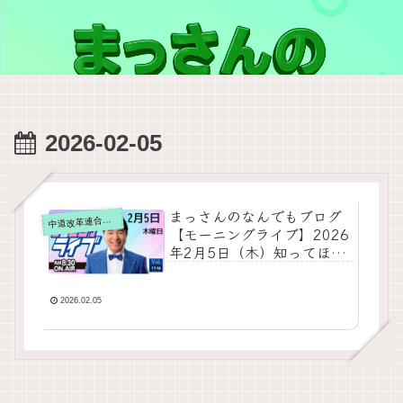
2026-02-05
まっさんのなんでもブログ
道改革連合の動画をテキスト要約
中
【モーニングライブ】2026
年2月5日（木）知ってほし
い今日のニュースを厳選！
いさ進一が生解説する新聞
情報 ・ ニュースチェック【
2026.02.05
10分解説 / 政治ニュース /
生配信 / 中道動画 】をテキ
スト要約