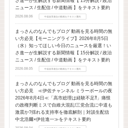
さ進一が生解説する新聞情報【 15分解説 / 政治
ニュース / 生配信 / 中道動画 】をテキスト要約
2026.08.06
中道改革連合の動画をテキスト要約
まっさんのなんでもブログ 動画を見る時間の無
い方必見【モーニングライブ】2026年8月5日
（水）知ってほしい今日のニュースを厳選！い
さ進一が生解説する新聞情報【 15分解説 / 政治
ニュース / 生配信 / 中道動画 】をテキスト要約
2026.08.05
中道改革連合の動画をテキスト要約
まっさんのなんでもブログ 動画を見る時間の無
い方必見 ≪伊佐チャンネル ミラーボールの夜
2026年8月4日≪「高市総理は経験不足⁈」痛恨
の政権判断ミスで自維大混乱!三党合流に中道も
激震か?揺れる支持率を徹底解剖｜対談生配信
中北浩爾×伊佐進一≫をテキスト要約