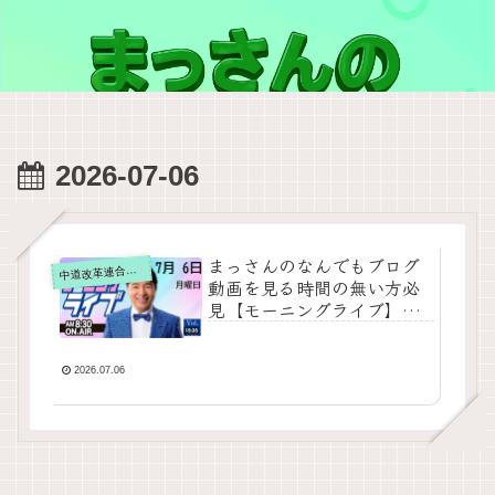
2026-07-06
まっさんのなんでもブログ
道改革連合の動画をテキスト要約
中
動画を見る時間の無い方必
見【モーニングライブ】
2026年7月6日（月）知って
ほしい今日のニュースを厳
選！いさ進一が生解説する
2026.07.06
新聞情報【 15分解説 / 政治
ニュース / 生配信 / 中道動
画 】をテキスト要約