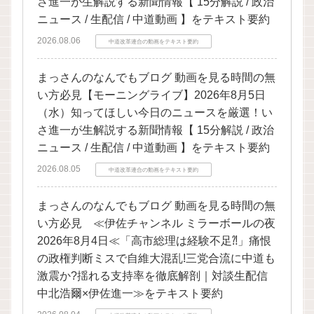
さ進一が生解説する新聞情報【 15分解説 / 政治
ニュース / 生配信 / 中道動画 】をテキスト要約
2026.08.06
中道改革連合の動画をテキスト要約
まっさんのなんでもブログ 動画を見る時間の無
い方必見【モーニングライブ】2026年8月5日
（水）知ってほしい今日のニュースを厳選！い
さ進一が生解説する新聞情報【 15分解説 / 政治
ニュース / 生配信 / 中道動画 】をテキスト要約
2026.08.05
中道改革連合の動画をテキスト要約
まっさんのなんでもブログ 動画を見る時間の無
い方必見 ≪伊佐チャンネル ミラーボールの夜
2026年8月4日≪「高市総理は経験不足⁈」痛恨
の政権判断ミスで自維大混乱!三党合流に中道も
激震か?揺れる支持率を徹底解剖｜対談生配信
中北浩爾×伊佐進一≫をテキスト要約