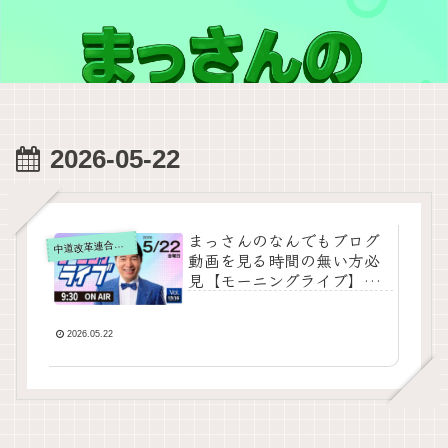
2026-05-22
まっさんのなんでもブログ
道改革連合の動画をテキスト要約
中
動画を見る時間の無い方必
見【モーニングライブ】
2026年5月22日（金）知っ
てほしい今日のニュースを
厳選！いさ進一が生解説す
2026.05.22
る新聞情報【 15分解説 / 政
治ニュース / 生配信 / 中道
動画 】をテキスト要約