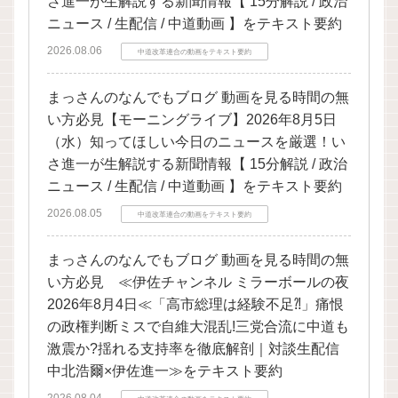
さ進一が生解説する新聞情報【 15分解説 / 政治
ニュース / 生配信 / 中道動画 】をテキスト要約
2026.08.06
中道改革連合の動画をテキスト要約
まっさんのなんでもブログ 動画を見る時間の無
い方必見【モーニングライブ】2026年8月5日
（水）知ってほしい今日のニュースを厳選！い
さ進一が生解説する新聞情報【 15分解説 / 政治
ニュース / 生配信 / 中道動画 】をテキスト要約
2026.08.05
中道改革連合の動画をテキスト要約
まっさんのなんでもブログ 動画を見る時間の無
い方必見 ≪伊佐チャンネル ミラーボールの夜
2026年8月4日≪「高市総理は経験不足⁈」痛恨
の政権判断ミスで自維大混乱!三党合流に中道も
激震か?揺れる支持率を徹底解剖｜対談生配信
中北浩爾×伊佐進一≫をテキスト要約