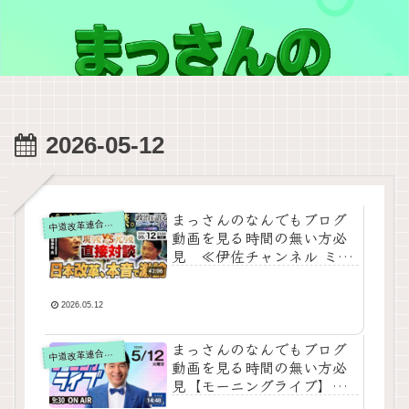
2026-05-12
まっさんのなんでもブログ
道改革連合の動画をテキスト要約
中
動画を見る時間の無い方必
見 ≪伊佐チャンネル ミラ
ーボールの夜 2026年5月12
日【禁断対談】馬場伸幸×伊
佐進一｜『現与党と元与
2026.05.12
党』が激突！維新と中道の
交差点は？パンドラの箱を
まっさんのなんでもブログ
道改革連合の動画をテキスト要約
中
解禁…日本改革の裏側と正
動画を見る時間の無い方必
体を本音で激論≫をテキス
見【モーニングライブ】
ト要約
2026年5月12日（火）知っ