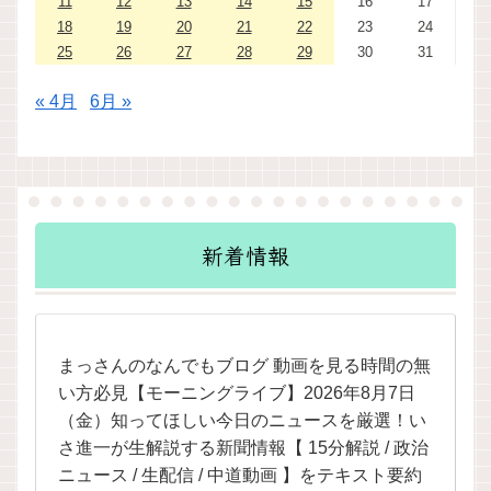
11
12
13
14
15
16
17
18
19
20
21
22
23
24
25
26
27
28
29
30
31
« 4月
6月 »
新着情報
まっさんのなんでもブログ 動画を見る時間の無
い方必見【モーニングライブ】2026年8月7日
（金）知ってほしい今日のニュースを厳選！い
さ進一が生解説する新聞情報【 15分解説 / 政治
ニュース / 生配信 / 中道動画 】をテキスト要約