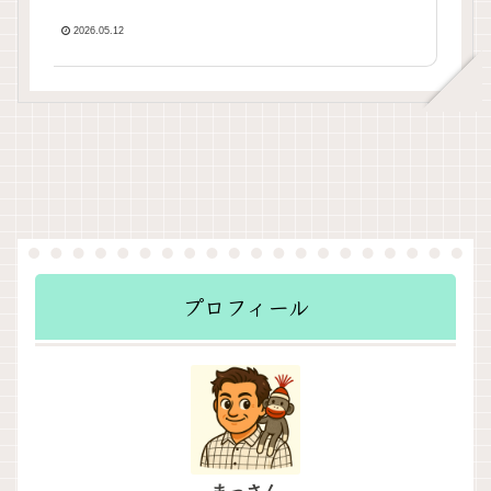
てほしい今日のニュースを
厳選！いさ進一が生解説す
2026.05.12
る新聞情報【 15分解説 / 政
治ニュース / 生配信 / 中道
動画 】をテキスト要約
プロフィール