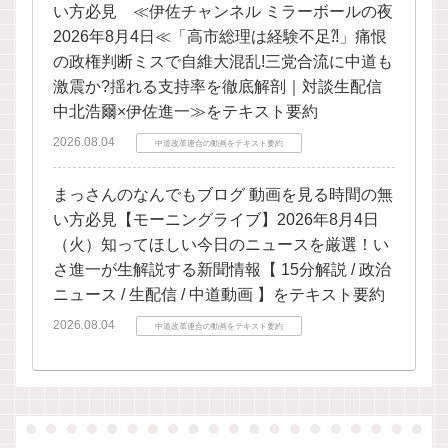
い方必見 ≪伊佐チャンネル ミラーボールの夜
2026年8月4日≪「高市総理は経験不足⁈」痛恨
の政権判断ミスで自維大混乱!三党合流に中道も
激震か?揺れる支持率を徹底解剖｜対談生配信
中北浩爾×伊佐進一≫をテキスト要約
2026.08.04
中道改革連合の動画をテキスト要約
まっさんのなんでもブログ 動画を見る時間の無
い方必見【モーニングライブ】2026年8月4日
（火）知ってほしい今日のニュースを厳選！い
さ進一が生解説する新聞情報【 15分解説 / 政治
ニュース / 生配信 / 中道動画 】をテキスト要約
2026.08.04
中道改革連合の動画をテキスト要約