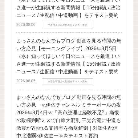
さ進一が生解説する新聞情報【 15分解説 / 政治
ニュース / 生配信 / 中道動画 】をテキスト要約
2026.08.06
中道改革連合の動画をテキスト要約
まっさんのなんでもブログ 動画を見る時間の無
い方必見【モーニングライブ】2026年8月5日
（水）知ってほしい今日のニュースを厳選！い
さ進一が生解説する新聞情報【 15分解説 / 政治
ニュース / 生配信 / 中道動画 】をテキスト要約
2026.08.05
中道改革連合の動画をテキスト要約
まっさんのなんでもブログ 動画を見る時間の無
い方必見 ≪伊佐チャンネル ミラーボールの夜
2026年8月4日≪「高市総理は経験不足⁈」痛恨
の政権判断ミスで自維大混乱!三党合流に中道も
激震か?揺れる支持率を徹底解剖｜対談生配信
中北浩爾×伊佐進一≫をテキスト要約