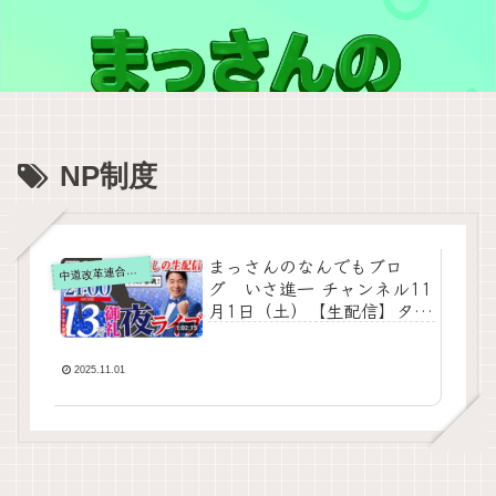
NP制度
まっさんのなんでもブロ
道改革連合の動画をテキスト要約
中
グ いさ進一 チャンネル11
月1日（土）【生配信】タブ
ーなしで質問に答える夜ラ
イブ！13万突破 御礼！ゲス
トも参戦【記念配信 コラボ
2025.11.01
NGなし 質問返し】をテキ
スト要約