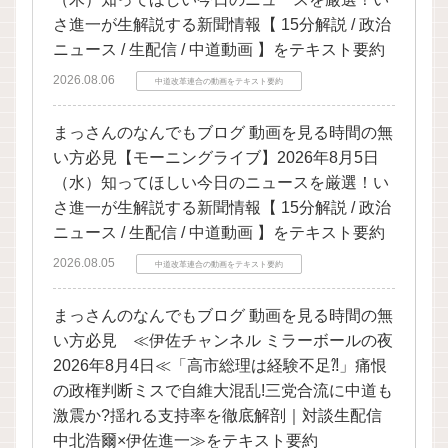
さ進一が生解説する新聞情報【 15分解説 / 政治
ニュース / 生配信 / 中道動画 】をテキスト要約
2026.08.06
中道改革連合の動画をテキスト要約
まっさんのなんでもブログ 動画を見る時間の無
い方必見【モーニングライブ】2026年8月5日
（水）知ってほしい今日のニュースを厳選！い
さ進一が生解説する新聞情報【 15分解説 / 政治
ニュース / 生配信 / 中道動画 】をテキスト要約
2026.08.05
中道改革連合の動画をテキスト要約
まっさんのなんでもブログ 動画を見る時間の無
い方必見 ≪伊佐チャンネル ミラーボールの夜
2026年8月4日≪「高市総理は経験不足⁈」痛恨
の政権判断ミスで自維大混乱!三党合流に中道も
激震か?揺れる支持率を徹底解剖｜対談生配信
中北浩爾×伊佐進一≫をテキスト要約