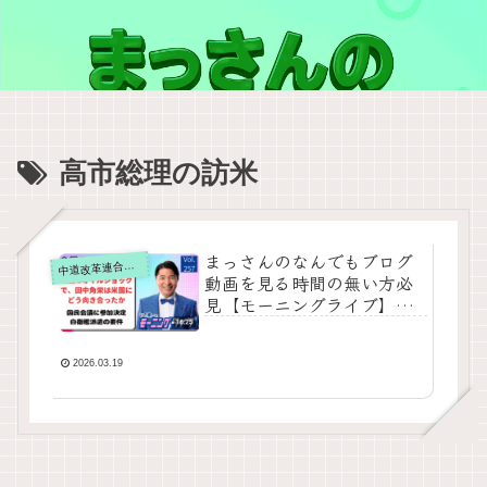
高市総理の訪米
まっさんのなんでもブログ
道改革連合の動画をテキスト要約
中
動画を見る時間の無い方必
見【モーニングライブ】
2026年3月19日（木）知っ
てほしい今日のニュースを
厳選！いさ進一が生解説す
2026.03.19
る新聞情報【 15分解説 / 政
治ニュース / 生配信 / 中道
動画 】をテキスト要約