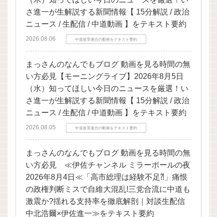
さ進一が生解説する新聞情報【 15分解説 / 政治
ニュース / 生配信 / 中道動画 】をテキスト要約
2026.08.06
中道改革連合の動画をテキスト要約
まっさんのなんでもブログ 動画を見る時間の無
い方必見【モーニングライブ】2026年8月5日
（水）知ってほしい今日のニュースを厳選！い
さ進一が生解説する新聞情報【 15分解説 / 政治
ニュース / 生配信 / 中道動画 】をテキスト要約
2026.08.05
中道改革連合の動画をテキスト要約
まっさんのなんでもブログ 動画を見る時間の無
い方必見 ≪伊佐チャンネル ミラーボールの夜
2026年8月4日≪「高市総理は経験不足⁈」痛恨
の政権判断ミスで自維大混乱!三党合流に中道も
激震か?揺れる支持率を徹底解剖｜対談生配信
中北浩爾×伊佐進一≫をテキスト要約