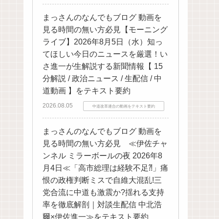
まっさんのなんでもブログ 動画を
見る時間の無い方必見【モーニング
ライブ】2026年8月5日（水）知っ
てほしい今日のニュースを厳選！い
さ進一が生解説する新聞情報【 15
分解説 / 政治ニュース / 生配信 / 中
道動画 】をテキスト要約
2026.08.05
中道改革連合の動画をテキスト要約
まっさんのなんでもブログ 動画を
見る時間の無い方必見 ≪伊佐チャ
ンネル ミラーボールの夜 2026年8
月4日≪「高市総理は経験不足⁈」痛
恨の政権判断ミスで自維大混乱!三
党合流に中道も激震か?揺れる支持
率を徹底解剖｜対談生配信 中北浩
爾×伊佐進一≫をテキスト要約