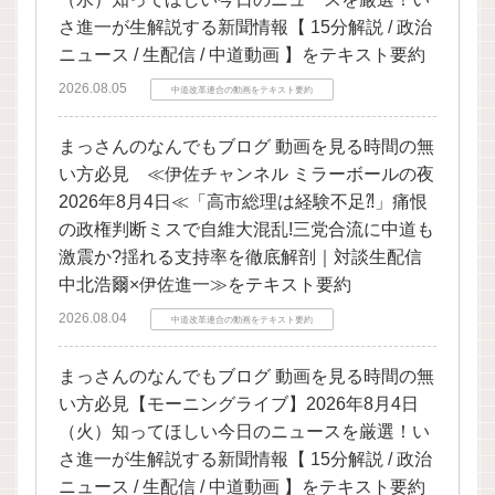
さ進一が生解説する新聞情報【 15分解説 / 政治
ニュース / 生配信 / 中道動画 】をテキスト要約
2026.08.05
中道改革連合の動画をテキスト要約
まっさんのなんでもブログ 動画を見る時間の無
い方必見 ≪伊佐チャンネル ミラーボールの夜
2026年8月4日≪「高市総理は経験不足⁈」痛恨
の政権判断ミスで自維大混乱!三党合流に中道も
激震か?揺れる支持率を徹底解剖｜対談生配信
中北浩爾×伊佐進一≫をテキスト要約
2026.08.04
中道改革連合の動画をテキスト要約
まっさんのなんでもブログ 動画を見る時間の無
い方必見【モーニングライブ】2026年8月4日
（火）知ってほしい今日のニュースを厳選！い
さ進一が生解説する新聞情報【 15分解説 / 政治
ニュース / 生配信 / 中道動画 】をテキスト要約