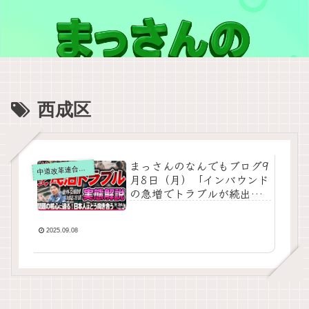
西成区
まっさんのなんでもブログ9
道改革連合の動画をテキスト要約
中
月8日（月）「インバウンド
の急増でトラブルが続出し
ている民泊の問題を実態解
説！」をテキスト要約
2025.09.08