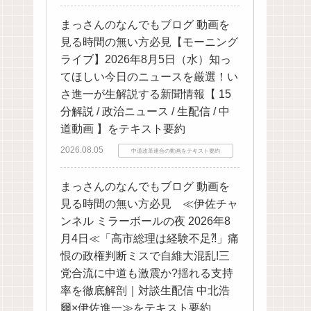
まっさんのなんでもブログ 動画を
見る時間の無い方必見【モーニング
ライブ】2026年8月5日（水）知っ
てほしい今日のニュースを厳選！い
さ進一が生解説する新聞情報【 15
分解説 / 政治ニュース / 生配信 / 中
道動画 】をテキスト要約
2026.08.05
中道改革連合の動画をテキスト要約
まっさんのなんでもブログ 動画を
見る時間の無い方必見 ≪伊佐チャ
ンネル ミラーボールの夜 2026年8
月4日≪「高市総理は経験不足⁈」痛
恨の政権判断ミスで自維大混乱!三
党合流に中道も激震か?揺れる支持
率を徹底解剖｜対談生配信 中北浩
爾×伊佐進一≫をテキスト要約