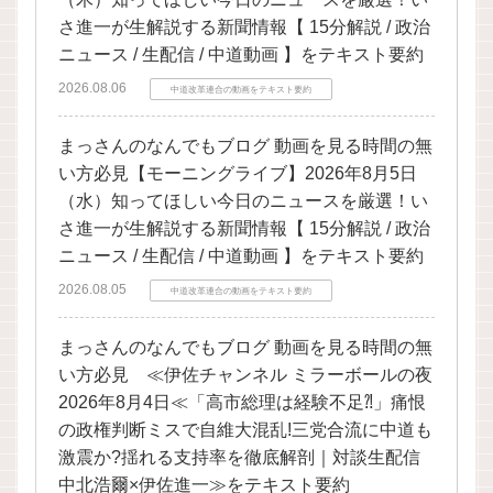
さ進一が生解説する新聞情報【 15分解説 / 政治
ニュース / 生配信 / 中道動画 】をテキスト要約
2026.08.06
中道改革連合の動画をテキスト要約
まっさんのなんでもブログ 動画を見る時間の無
い方必見【モーニングライブ】2026年8月5日
（水）知ってほしい今日のニュースを厳選！い
さ進一が生解説する新聞情報【 15分解説 / 政治
ニュース / 生配信 / 中道動画 】をテキスト要約
2026.08.05
中道改革連合の動画をテキスト要約
まっさんのなんでもブログ 動画を見る時間の無
い方必見 ≪伊佐チャンネル ミラーボールの夜
2026年8月4日≪「高市総理は経験不足⁈」痛恨
の政権判断ミスで自維大混乱!三党合流に中道も
激震か?揺れる支持率を徹底解剖｜対談生配信
中北浩爾×伊佐進一≫をテキスト要約