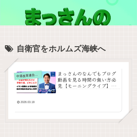
自衛官をホルムズ海峡へ
まっさんのなんでもブログ
道改革連合の動画をテキスト要約
中
動画を見る時間の無い方必
見【モーニングライブ】
2026年3月18日（水）知っ
てほしい今日のニュースを
厳選！いさ進一が生解説す
2026.03.18
る新聞情報【 15分解説 / 政
治ニュース / 生配信 / 中道
動画 】をテキスト要約