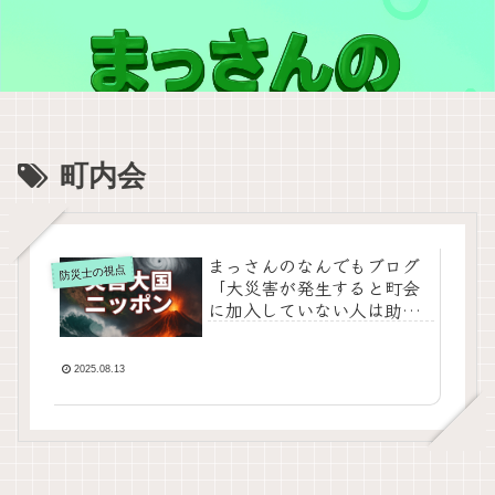
町内会
まっさんのなんでもブログ
防災士の視点
「大災害が発生すると町会
に加入していない人は助か
らない可能性が！？」
2025.08.13