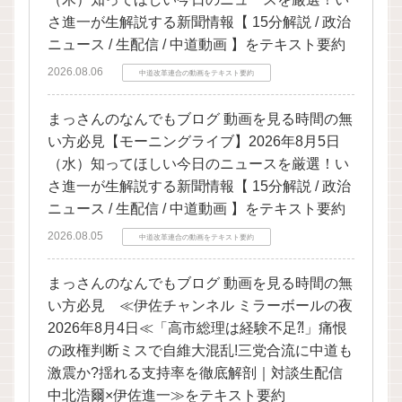
さ進一が生解説する新聞情報【 15分解説 / 政治
ニュース / 生配信 / 中道動画 】をテキスト要約
2026.08.06
中道改革連合の動画をテキスト要約
まっさんのなんでもブログ 動画を見る時間の無
い方必見【モーニングライブ】2026年8月5日
（水）知ってほしい今日のニュースを厳選！い
さ進一が生解説する新聞情報【 15分解説 / 政治
ニュース / 生配信 / 中道動画 】をテキスト要約
2026.08.05
中道改革連合の動画をテキスト要約
まっさんのなんでもブログ 動画を見る時間の無
い方必見 ≪伊佐チャンネル ミラーボールの夜
2026年8月4日≪「高市総理は経験不足⁈」痛恨
の政権判断ミスで自維大混乱!三党合流に中道も
激震か?揺れる支持率を徹底解剖｜対談生配信
中北浩爾×伊佐進一≫をテキスト要約