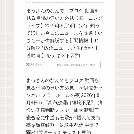
まっさんのなんでもブログ 動画を
見る時間の無い方必見【モーニング
ライブ】2026年8月5日（水）知っ
てほしい今日のニュースを厳選！い
さ進一が生解説する新聞情報【 15
分解説 / 政治ニュース / 生配信 / 中
道動画 】をテキスト要約
2026.08.05
中道改革連合の動画をテキスト要約
まっさんのなんでもブログ 動画を
見る時間の無い方必見 ≪伊佐チャ
ンネル ミラーボールの夜 2026年8
月4日≪「高市総理は経験不足⁈」痛
恨の政権判断ミスで自維大混乱!三
党合流に中道も激震か?揺れる支持
率を徹底解剖｜対談生配信 中北浩
爾×伊佐進一≫をテキスト要約