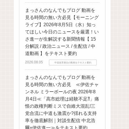
まっさんのなんでもブログ 動画を
見る時間の無い方必見【モーニング
ライブ】2026年8月5日（水）知っ
てほしい今日のニュースを厳選！い
さ進一が生解説する新聞情報【 15
分解説 / 政治ニュース / 生配信 / 中
道動画 】をテキスト要約
2026.08.05
中道改革連合の動画をテキスト要約
まっさんのなんでもブログ 動画を
見る時間の無い方必見 ≪伊佐チャ
ンネル ミラーボールの夜 2026年8
月4日≪「高市総理は経験不足⁈」痛
恨の政権判断ミスで自維大混乱!三
党合流に中道も激震か?揺れる支持
率を徹底解剖｜対談生配信 中北浩
爾×伊佐進一≫をテキスト要約