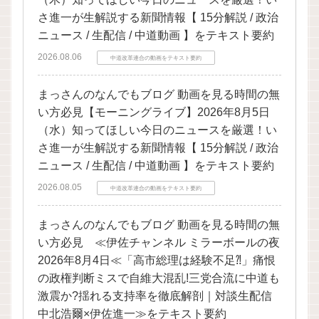
さ進一が生解説する新聞情報【 15分解説 / 政治
ニュース / 生配信 / 中道動画 】をテキスト要約
2026.08.06
中道改革連合の動画をテキスト要約
まっさんのなんでもブログ 動画を見る時間の無
い方必見【モーニングライブ】2026年8月5日
（水）知ってほしい今日のニュースを厳選！い
さ進一が生解説する新聞情報【 15分解説 / 政治
ニュース / 生配信 / 中道動画 】をテキスト要約
2026.08.05
中道改革連合の動画をテキスト要約
まっさんのなんでもブログ 動画を見る時間の無
い方必見 ≪伊佐チャンネル ミラーボールの夜
2026年8月4日≪「高市総理は経験不足⁈」痛恨
の政権判断ミスで自維大混乱!三党合流に中道も
激震か?揺れる支持率を徹底解剖｜対談生配信
中北浩爾×伊佐進一≫をテキスト要約