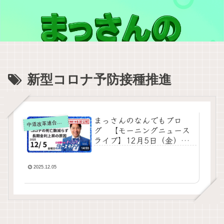
新型コロナ予防接種推進
まっさんのなんでもブロ
道改革連合の動画をテキスト要約
中
グ 【モーニングニュース
ライブ】12月5日（金）知
ってほしい今日のニュース
を厳選！いさ進一が生解説
する新聞情報 ・ ニュースチ
2025.12.05
ェック【 10分解説 / 政治ニ
ュース / 生配信 】をテキス
ト要約