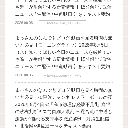
さ進一が生解説する新聞情報【 15分解説 / 政治
ニュース / 生配信 / 中道動画 】をテキスト要約
2026.08.06
中道改革連合の動画をテキスト要約
まっさんのなんでもブログ 動画を見る時間の無
い方必見【モーニングライブ】2026年8月5日
（水）知ってほしい今日のニュースを厳選！い
さ進一が生解説する新聞情報【 15分解説 / 政治
ニュース / 生配信 / 中道動画 】をテキスト要約
2026.08.05
中道改革連合の動画をテキスト要約
まっさんのなんでもブログ 動画を見る時間の無
い方必見 ≪伊佐チャンネル ミラーボールの夜
2026年8月4日≪「高市総理は経験不足⁈」痛恨
の政権判断ミスで自維大混乱!三党合流に中道も
激震か?揺れる支持率を徹底解剖｜対談生配信
中北浩爾×伊佐進一≫をテキスト要約