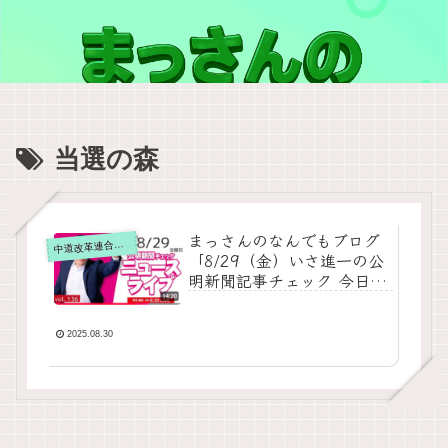
当選の森
まっさんのなんでもブログ
道改革連合の動画をテキスト要約
中
「8/29（金）いさ進一の公
明新聞記事チェック 今日の
ニュースを厳選して生解
説」の要約
2025.08.30