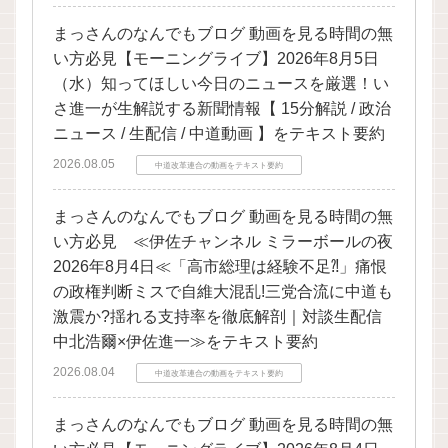
まっさんのなんでもブログ 動画を見る時間の無
い方必見【モーニングライブ】2026年8月5日
（水）知ってほしい今日のニュースを厳選！い
さ進一が生解説する新聞情報【 15分解説 / 政治
ニュース / 生配信 / 中道動画 】をテキスト要約
2026.08.05
中道改革連合の動画をテキスト要約
まっさんのなんでもブログ 動画を見る時間の無
い方必見 ≪伊佐チャンネル ミラーボールの夜
2026年8月4日≪「高市総理は経験不足⁈」痛恨
の政権判断ミスで自維大混乱!三党合流に中道も
激震か?揺れる支持率を徹底解剖｜対談生配信
中北浩爾×伊佐進一≫をテキスト要約
2026.08.04
中道改革連合の動画をテキスト要約
まっさんのなんでもブログ 動画を見る時間の無