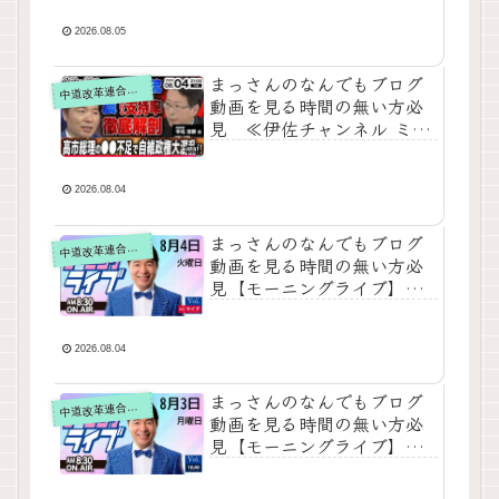
ほしい今日のニュースを厳
選！いさ進一が生解説する
2026.08.05
新聞情報【 15分解説 / 政治
ニュース / 生配信 / 中道動
まっさんのなんでもブログ
道改革連合の動画をテキスト要約
中
画 】をテキスト要約
動画を見る時間の無い方必
見 ≪伊佐チャンネル ミラ
ーボールの夜 2026年8月4
日≪「高市総理は経験不
足⁈」痛恨の政権判断ミスで
2026.08.04
自維大混乱!三党合流に中道
も激震か?揺れる支持率を徹
まっさんのなんでもブログ
道改革連合の動画をテキスト要約
中
底解剖｜対談生配信 中北浩
動画を見る時間の無い方必
爾×伊佐進一≫をテキスト要
見【モーニングライブ】
約
2026年8月4日（火）知って
ほしい今日のニュースを厳
選！いさ進一が生解説する
2026.08.04
新聞情報【 15分解説 / 政治
ニュース / 生配信 / 中道動
まっさんのなんでもブログ
道改革連合の動画をテキスト要約
中
画 】をテキスト要約
動画を見る時間の無い方必
見【モーニングライブ】
2026年8月3日（月）知って
ほしい今日のニュースを厳