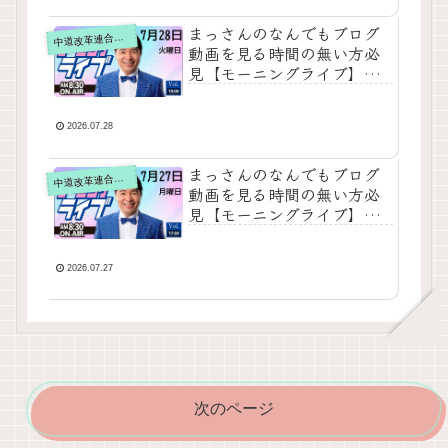
る新聞情報【 15分解説 / 政
治ニュース / 生配信 / 中道
まっさんのなんでもブログ
道改革連合の動画をテキスト要約
中
動画 】をテキスト要約
動画を見る時間の無い方必
見【モーニングライブ】
2026年7月28日（火）知っ
てほしい今日のニュースを
厳選！いさ進一が生解説す
2026.07.28
る新聞情報【 15分解説 / 政
治ニュース / 生配信 / 中道
まっさんのなんでもブログ
道改革連合の動画をテキスト要約
中
動画 】をテキスト要約
動画を見る時間の無い方必
見【モーニングライブ】
2026年7月27日（月）知っ
てほしい今日のニュースを
厳選！いさ進一が生解説す
2026.07.27
る新聞情報【 15分解説 / 政
治ニュース / 生配信 / 中道
動画 】をテキスト要約
次のページ