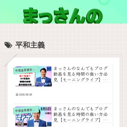
平和主義
まっさんのなんでもブログ
道改革連合の動画をテキスト要約
中
動画を見る時間の無い方必
見【モーニングライブ】
2026年8月6日（木）知って
ほしい今日のニュースを厳
選！いさ進一が生解説する
2026.08.06
新聞情報【 15分解説 / 政治
ニュース / 生配信 / 中道動
まっさんのなんでもブログ
道改革連合の動画をテキスト要約
中
画 】をテキスト要約
動画を見る時間の無い方必
見【モーニングライブ】
2026年8月5日（水）知って