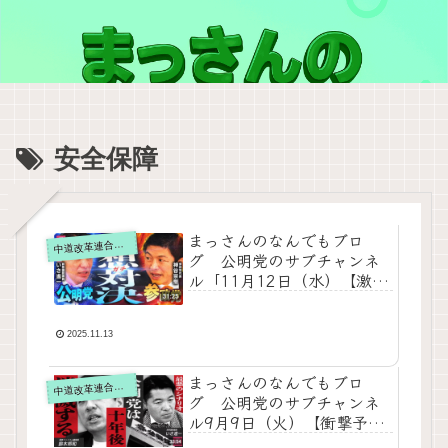
安全保障
まっさんのなんでもブロ
道改革連合の動画をテキスト要約
中
グ 公明党のサブチャンネ
ル「11月12日（水）【激
突】神谷宗幣VS公明党！炎
上覚悟の“思想バトル”勃
発！？」をテキスト要約
2025.11.13
まっさんのなんでもブロ
道改革連合の動画をテキスト要約
中
グ 公明党のサブチャンネ
ル9月9日（火）【衝撃予
測】公明党は10年後に消滅