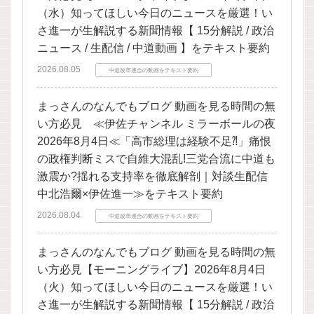
（水）知ってほしい今日のニュースを厳選！い
さ進一が生解説する新聞情報【 15分解説 / 政治
ニュース / 生配信 / 中道動画 】をテキスト要約
2026.08.05
中道改革連合の動画をテキスト要約
まっさんのなんでもブログ 動画を見る時間の無
い方必見 ≪伊佐チャンネル ミラーボールの夜
2026年8月4日≪「高市総理は経験不足⁈」痛恨
の政権判断ミスで自維大混乱!三党合流に中道も
激震か?揺れる支持率を徹底解剖｜対談生配信
中北浩爾×伊佐進一≫をテキスト要約
2026.08.04
中道改革連合の動画をテキスト要約
まっさんのなんでもブログ 動画を見る時間の無
い方必見【モーニングライブ】2026年8月4日
（火）知ってほしい今日のニュースを厳選！い
さ進一が生解説する新聞情報【 15分解説 / 政治