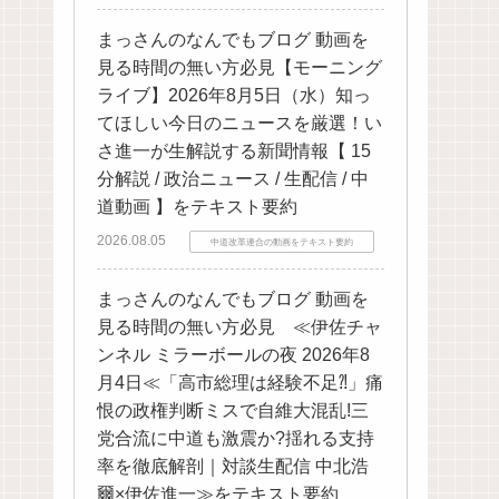
まっさんのなんでもブログ 動画を
見る時間の無い方必見【モーニング
ライブ】2026年8月5日（水）知っ
てほしい今日のニュースを厳選！い
さ進一が生解説する新聞情報【 15
分解説 / 政治ニュース / 生配信 / 中
道動画 】をテキスト要約
2026.08.05
中道改革連合の動画をテキスト要約
まっさんのなんでもブログ 動画を
見る時間の無い方必見 ≪伊佐チャ
ンネル ミラーボールの夜 2026年8
月4日≪「高市総理は経験不足⁈」痛
恨の政権判断ミスで自維大混乱!三
党合流に中道も激震か?揺れる支持
率を徹底解剖｜対談生配信 中北浩
爾×伊佐進一≫をテキスト要約