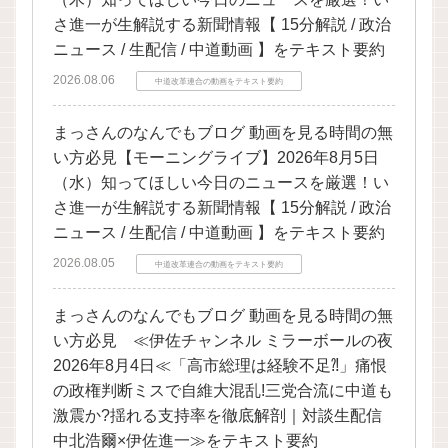
さ進一が生解説する新聞情報【 15分解説 / 政治
ニュース / 生配信 / 中道動画 】をテキスト要約
2026.08.06
中道改革連合の動画をテキスト要約
まっさんのなんでもブログ 動画を見る時間の無
い方必見【モーニングライブ】2026年8月5日
（水）知ってほしい今日のニュースを厳選！い
さ進一が生解説する新聞情報【 15分解説 / 政治
ニュース / 生配信 / 中道動画 】をテキスト要約
2026.08.05
中道改革連合の動画をテキスト要約
まっさんのなんでもブログ 動画を見る時間の無
い方必見 ≪伊佐チャンネル ミラーボールの夜
2026年8月4日≪「高市総理は経験不足⁈」痛恨
の政権判断ミスで自維大混乱!三党合流に中道も
激震か?揺れる支持率を徹底解剖｜対談生配信
中北浩爾×伊佐進一≫をテキスト要約