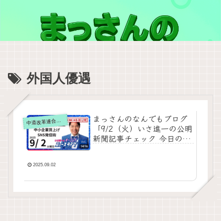
外国人優遇
まっさんのなんでもブログ
道改革連合の動画をテキスト要約
中
「9/2（火）いさ進一の公明
新聞記事チェック 今日のニ
ュースを厳選して生解説」
をテキストで要約
2025.09.02