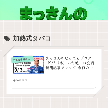
加熱式タバコ
まっさんのなんでもブログ
道改革連合の動画をテキスト要約
中
「9/3（水）いさ進一の公明
新聞記事チェック 今日のニ
ュースを厳選して生解説」
をテキストで要約
2025.09.03