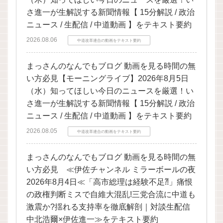
さ進一が生解説する新聞情報【 15分解説 / 政治
ニュース / 生配信 / 中道動画 】をテキスト要約
2026.08.06
中道改革連合の動画をテキスト要約
まっさんのなんでもブログ 動画を見る時間の無
い方必見【モーニングライブ】2026年8月5日
（水）知ってほしい今日のニュースを厳選！い
さ進一が生解説する新聞情報【 15分解説 / 政治
ニュース / 生配信 / 中道動画 】をテキスト要約
2026.08.05
中道改革連合の動画をテキスト要約
まっさんのなんでもブログ 動画を見る時間の無
い方必見 ≪伊佐チャンネル ミラーボールの夜
2026年8月4日≪「高市総理は経験不足⁈」痛恨
の政権判断ミスで自維大混乱!三党合流に中道も
激震か?揺れる支持率を徹底解剖｜対談生配信
中北浩爾×伊佐進一≫をテキスト要約