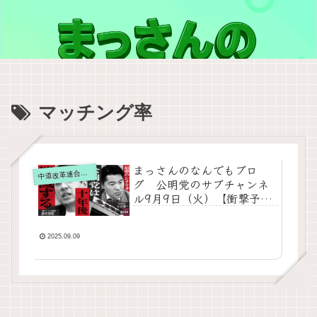
マッチング率
まっさんのなんでもブロ
道改革連合の動画をテキスト要約
中
グ 公明党のサブチャンネ
ル9月9日（火）【衝撃予
測】公明党は10年後に消滅
する！？選挙のプロが未来
の公明党をガチ予測！
2025.09.09