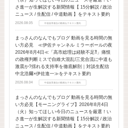
さ進一が生解説する新聞情報【 15分解説 / 政治
ニュース / 生配信 / 中道動画 】をテキスト要約
2026.08.05
中道改革連合の動画をテキスト要約
まっさんのなんでもブログ 動画を見る時間の無
い方必見 ≪伊佐チャンネル ミラーボールの夜
2026年8月4日≪「高市総理は経験不足⁈」痛恨
の政権判断ミスで自維大混乱!三党合流に中道も
激震か?揺れる支持率を徹底解剖｜対談生配信
中北浩爾×伊佐進一≫をテキスト要約
2026.08.04
中道改革連合の動画をテキスト要約
まっさんのなんでもブログ 動画を見る時間の無
い方必見【モーニングライブ】2026年8月4日
（火）知ってほしい今日のニュースを厳選！い
さ進一が生解説する新聞情報【 15分解説 / 政治
ニュース / 生配信 / 中道動画 】をテキスト要約