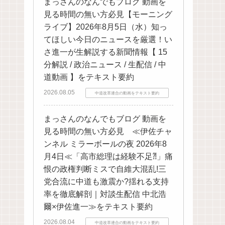
まっさんのなんでもブログ 動画を
見る時間の無い方必見【モーニング
ライブ】2026年8月5日（水）知っ
てほしい今日のニュースを厳選！い
さ進一が生解説する新聞情報【 15
分解説 / 政治ニュース / 生配信 / 中
道動画 】をテキスト要約
2026.08.05
中道改革連合の動画をテキスト要約
まっさんのなんでもブログ 動画を
見る時間の無い方必見 ≪伊佐チャ
ンネル ミラーボールの夜 2026年8
月4日≪「高市総理は経験不足⁈」痛
恨の政権判断ミスで自維大混乱!三
党合流に中道も激震か?揺れる支持
率を徹底解剖｜対談生配信 中北浩
爾×伊佐進一≫をテキスト要約
2026.08.04
中道改革連合の動画をテキスト要約