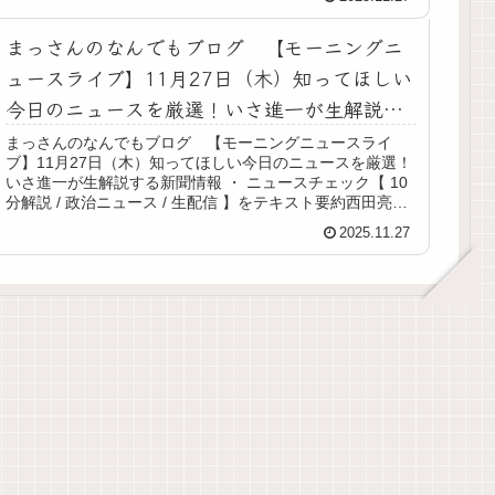
まっさんのなんでもブログ 【モーニングニ
ュースライブ】11月27日（木）知ってほしい
今日のニュースを厳選！いさ進一が生解説す
る新聞情報 ・ ニュースチェック【 10分解説
まっさんのなんでもブログ 【モーニングニュースライ
ブ】11月27日（木）知ってほしい今日のニュースを厳選！
/ 政治ニュース / 生配信 】をテキスト要約
いさ進一が生解説する新聞情報 ・ ニュースチェック【 10
分解説 / 政治ニュース / 生配信 】をテキスト要約西田亮介
氏とのトラブルへの謝罪質問主意書と党首討論（斉藤代表
2025.11.27
vs 高市総理）政治と金の問題 vs 定数削減衆議院定数削減
の議論熊野議員の裁判勝訴いさ進一氏の視点と姿勢