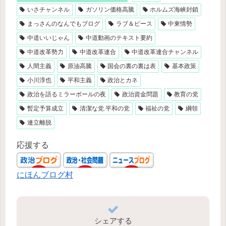
いさチャンネル
ガソリン価格高騰
ホルムズ海峡封鎖
まっさんのなんでもブログ
ラブ＆ピース
中東情勢
中道いいじゃん
中道動画のテキスト要約
中道改革勢力
中道改革連合
中道改革連合チャンネル
人間主義
原油高騰
国会の裏の裏は表
基本政策
小川淳也
平和主義
政治とカネ
政治を語るミラーボールの夜
政治資金問題
教育の党
暫定予算成立
清潔な党.平和の党
福祉の党
綱領
連立離脱
応援する
にほんブログ村
シェアする