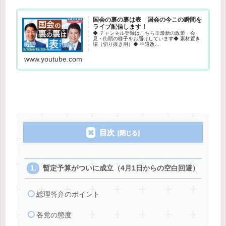
国会の裏の裏は表 国会の今この瞬間を
ライブ配信します！
◆ チャンネル登録はこちら※最新の政策・会
見・街頭の様子をお届けしています◆ 素材置き
場（切り抜き用）◆ 中道改...
www.youtube.com
目次
暫定予算がついに成立（4月1日からの空白回避）
総理答弁のポイント
各党の態度