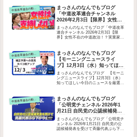
横山信一参院議員は、コメ対策、クマ
対策等について質問しました。米政
まっさんのなんでもブログ
道改革連合の動画をテキスト要約
中
策・農業支援水産資源管理（スルメイ
「中道改革連合チャンネル
カ）熊被害対策災害医療・病院船科学
2026年2月3日【限界】女性不
技術・地域経済・環境政策税関業務の
在の中道政治！？実業家・辻
強化有人国境離島法の見直し
まっさんのなんでもブログ「中道改革
愛沙子が物申す！」をテキス
連合チャンネル 2026年2月3日【限
界】女性不在の中道政治！？実業家・
ト要約
辻愛沙子が物申す！」をテキスト要約
ゲスト紹介と背景辻愛沙子（実業家）
酒井なつみ（前衆議院議員／元看護
まっさんのなんでもブログ
道改革連合の動画をテキスト要約
中
師・助産師）中道改革連合への期待と
【モーニングニュースライ
課題見せ方の失敗東京選挙区の男女別
ブ】12月3日（水）知ってほし
投票の乖離比例と小選挙区の候補者配
い今日のニュースを厳選！い
分問題同性婚・選択的夫婦別姓はなぜ
まっさんのなんでもブログ 【モーニ
進まないのか？辻さんの主張中道側の
さ進一が生解説する新聞情報
ングニュースライブ】12月3日（水）
回答子育て・若者支援の具体政策家賃
知ってほしい今日のニュースを厳選！
・ ニュースチェック【 10分解
補助（賃貸への支援）奨学金返済支援
いさ進一が生解説する新聞情報 ・ ニ
説 / 政治ニュース / 生配信 】を
不妊治療支援の強化中道の根本理念：
ュースチェック【 10分解説 / 政治ニ
テキスト要約
国民の幸福が国家の目的最後のメッセ
ュース / 生配信 】をテキスト要約冒
まっさんのなんでもブログ
道改革連合の動画をテキスト要約
中
ージ
頭トーク税制改正に関する公明党の提
「公明党チェンネル 2026年1
言家計関連の最重点提案企業関連の提
月21日 自民党の公認候補発表
案その他重点項目補正予算への懸念喫
を受けて斉藤代表ぶら下がり
煙率調査とタバコ税
まっさんのなんでもブログ「公明党チ
会見」をテキスト要約
ェンネル 2026年1月21日 自民党の公
認候補発表を受けて斉藤代表ぶら下が
り会見」をテキスト要約政治とカネ、