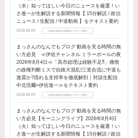
（水）知ってほしい今日のニュースを厳選！い
さ進一が生解説する新聞情報【 15分解説 / 政治
ニュース / 生配信 / 中道動画 】をテキスト要約
2026.08.05
中道改革連合の動画をテキスト要約
まっさんのなんでもブログ 動画を見る時間の無
い方必見 ≪伊佐チャンネル ミラーボールの夜
2026年8月4日≪「高市総理は経験不足⁈」痛恨
の政権判断ミスで自維大混乱!三党合流に中道も
激震か?揺れる支持率を徹底解剖｜対談生配信
中北浩爾×伊佐進一≫をテキスト要約
2026.08.04
中道改革連合の動画をテキスト要約
まっさんのなんでもブログ 動画を見る時間の無
い方必見【モーニングライブ】2026年8月4日
（火）知ってほしい今日のニュースを厳選！い
さ進一が生解説する新聞情報【 15分解説 / 政治