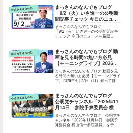
まっさんのなんでもブログ
道改革連合の動画をテキスト要約
中
「9/2（火）いさ進一の公明新
聞記事チェック 今日のニュー
スを厳選して生解説」をテキ
まっさんのなんでもブログ
ストで要約
「9/2（火）いさ進一の公明新聞記事
チェック 今日のニュースを厳選して
生解説」をテキストで要約異常気象と
気温上昇ガソリン暫定税率の廃止議論
財政の現状と課題中小企業と価格転嫁
まっさんのなんでもブログ 動
道改革連合の動画をテキスト要約
中
SNS活用と発信術外国人排斥への懸念
画を見る時間の無い方必見
視聴者への呼びかけ
【モーニングライブ】2026年4
月27日（月）知ってほしい今
まっさんのなんでもブログ 動画を見
日のニュースを厳選！いさ進
る時間の無い方必見【モーニングライ
ブ】2026年4月27日（月）知ってほし
一が生解説する新聞情報【 15
い今日のニュースを厳選！いさ進一が
分解説 / 政治ニュース / 生配信
生解説する新聞情報【 15分解説 / 政
/ 中道動画 】をテキスト要約
治ニュース / 生配信 / 中道動画 】をテ
まっさんのなんでもブログ
道改革連合の動画をテキスト要約
中
キスト要約冒頭の話題メインテーマ：
公明党チャンネル「2025年11
自転車の青切符制度は“厳しくなっ
月14日 参院予算委員会 横山
た”のではなく“緩くなった”▼ 誤解さ
信一参院議員」をテキスト要
れている点▼ これまで▼ 4月から赤切
まっさんのなんでもブログ 公明党チ
符（刑事処分）になるケース青切符
約
ャンネル「2025年11月14日 参院予
（反則金）で済むケース重要ポイント
算委員会 横山信一参院議員」をテキ
最後の告知
スト要約参議院予算委員会が開かれ、