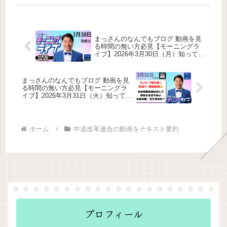
原発、物価高──公明党が示す「中道
改革」と責任ある選択自民党の一次公
認発表への受け止め中道改革連合の政
治改革方針公明党議員の中道改革連合
への合流状況柏崎刈羽原発の再稼働に
まっさんのなんでもブログ 動画を見
ついて自民党公約（消費税減税）への
る時間の無い方必見【モーニングラ
見解辺野古移設問題への立場山本太郎
イブ】2026年3月30日（月）知ってほ
議員の辞職について山上被告への判決
しい今日のニュースを厳選！いさ進
について辺野古問題の党内整理につい
一が生解説する新聞情報【 15分解説
ての再質問斉藤代表、公明党代表とし
/ 政治ニュース / 生配信 / 中道動画 】
まっさんのなんでもブログ 動画を見
て最後の挨拶大胆な決断を重ねた理由
をテキスト要約
る時間の無い方必見【モーニングラ
（記者質問）
イブ】2026年3月31日（火）知ってほ
しい今日のニュースを厳選！いさ進
一が生解説する新聞情報【 15分解説
/ 政治ニュース / 生配信 / 中道動画 】
をテキスト要約
ホーム
中道改革連合の動画をテキスト要約
プロフィール