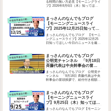
家への還元社会政策：ソーシャルファ
のニュースを厳選！いさ進一
る時間の無い方必見【モーニングライ
ームの支援地域の取り組み：大阪の団
ブ】2026年8月6日（木）知ってほし
が生解説する新聞情報【 15分
地歩道整備告知と今後の予定
い今日のニュースを厳選！いさ進一が
解説 / 政治ニュース / 生配信 /
生解説する新聞情報【 15分解説 / 政
中道動画 】をテキスト要約
治ニュース / 生配信 / 中道動画 】をテ
まっさんのなんでもブログ
道改革連合の動画をテキスト要約
中
キスト要約広島原爆の日に寄せてTV
【モーニングニュースライ
番組「そこまで言って委員会」出演予
ブ】2025年12月25日知ってほ
定と“中道”の議論3党合流に向けた内部
しい今日のニュースを厳選！
議論国際的な中道リベラルの動き被爆
まっさんのなんでもブログ 【モーニ
者の証言紹介（公明新聞より）配信ス
いさ進一が生解説する新聞情
ングニュースライブ】2025年12月25
ケジュールのお知らせ
日知ってほしい今日のニュースを厳
報 ・ ニュースチェック【 10分
選！いさ進一が生解説する新聞情報
解説 / 政治ニュース / 生配信 】
・ ニュースチェック【 10分解説 / 政
をテキスト要約
治ニュース / 生配信 】をテキスト要
まっさんのなんでもブログ
道改革連合の動画をテキスト要約
中
約冒頭トーク（雑談・配信状況）補正
公明党チャンネル 「9月18日
予算：物価高対策の中身■ 子育て応援
斉藤代表は中央幹事会の冒頭
給付（1人2万円）■ 電気・ガス料金の
挨拶で、給付付き税額控除に
補助■ 地方交付金（重点支援交付金）
まっさんのなんでもブログ 公明党チ
医療・介護：年末の大きな制度改定高
ついて言及しました。」をテ
ャンネル 「9月18日 斉藤代表は中央
額療養費制度の見直し（負担増）介護
幹事会の冒頭挨拶で、給付付き税額控
キストで要約。
保険「2割負担」への引き上げ案 → 今
除について言及しました。」をテキス
回も見送り診療報酬改定（医療機関へ
トで要約。斉藤代表の発言の主旨ポイ
の支援）
ント整理三党会談の目的制度の意義と
まっさんのなんでもブログ
道改革連合の動画をテキスト要約
中
背景技術的課題の認識物価高対策との
【モーニングニュースライ
連携政治資金の透明性強化
ブ】9月25日（木）知ってほし
い今日のニュースを厳選！い
まっさんのなんでもブログ【モーニン