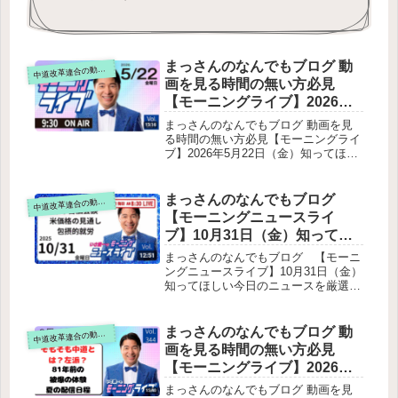
まっさんのなんでもブログ 動
道改革連合の動画をテキスト要約
中
画を見る時間の無い方必見
【モーニングライブ】2026年5
月22日（金）知ってほしい今
まっさんのなんでもブログ 動画を見
日のニュースを厳選！いさ進
る時間の無い方必見【モーニングライ
ブ】2026年5月22日（金）知ってほし
一が生解説する新聞情報【 15
い今日のニュースを厳選！いさ進一が
分解説 / 政治ニュース / 生配信
生解説する新聞情報【 15分解説 / 政
/ 中道動画 】をテキスト要約
治ニュース / 生配信 / 中道動画 】をテ
まっさんのなんでもブログ
道改革連合の動画をテキスト要約
中
キスト要約冒頭トーク・近況SNSと政
【モーニングニュースライ
治の規制議論（国会での主要テーマ）
ブ】10月31日（金）知ってほ
①偽情報・誤情報・ディープフェイク
しい今日のニュースを厳選！
対策②プラットフォーマー
まっさんのなんでもブログ 【モーニ
（YouTube・Xなど）の責任③ネット
いさ進一が生解説する新聞情
ングニュースライブ】10月31日（金）
広告の「量的規制」選挙活動とSNSの
知ってほしい今日のニュースを厳選！
報 ・ ニュースチェック【 10分
ルールの不整合政治活動と選挙活動の
いさ進一が生解説する新聞情報 ・ ニ
解説 / 政治ニュース / 生配信 】
境界問題クラウドファンディング（ク
ュースチェック【 10分解説 / 政治ニ
をテキスト要約
ラファン）についてチャンネル運営
ュース / 生配信 】をテキスト要約冒
まっさんのなんでもブログ 動
道改革連合の動画をテキスト要約
中
頭トピック：対談出演と反響国際ニュ
画を見る時間の無い方必見
ース：米中首脳会談の成果国内経済：
【モーニングライブ】2026年8
米価格と需給の現状民間輸入と価格動
月6日（木）知ってほしい今日
向生産・在庫・消費の見通し流通と農
まっさんのなんでもブログ 動画を見