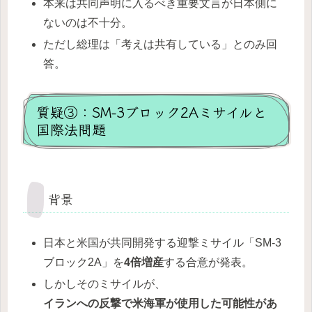
本来は共同声明に入るべき重要文言が日本側に
ないのは不十分。
ただし総理は「考えは共有している」とのみ回
答。
質疑③：SM-3ブロック2Aミサイルと
国際法問題
背景
日本と米国が共同開発する迎撃ミサイル「SM-3
ブロック2A」を
4倍増産
する合意が発表。
しかしそのミサイルが、
イランへの反撃で米海軍が使用した可能性があ