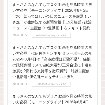
まっさんのなんでもブログ 動画を見る時間の無
い方必見【モーニングライブ】2026年8月5日
（水）知ってほしい今日のニュースを厳選！い
さ進一が生解説する新聞情報【 15分解説 / 政治
ニュース / 生配信 / 中道動画 】をテキスト要約
2026.08.05
中道改革連合の動画をテキスト要約
まっさんのなんでもブログ 動画を見る時間の無
い方必見 ≪伊佐チャンネル ミラーボールの夜
2026年8月4日≪「高市総理は経験不足⁈」痛恨
の政権判断ミスで自維大混乱!三党合流に中道も
激震か?揺れる支持率を徹底解剖｜対談生配信
中北浩爾×伊佐進一≫をテキスト要約
2026.08.04
中道改革連合の動画をテキスト要約
まっさんのなんでもブログ 動画を見る時間の無
い方必見【モーニングライブ】2026年8月4日