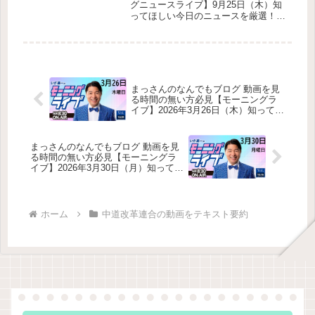
さ進一が生解説する新聞情報
グニュースライブ】9月25日（木）知
ってほしい今日のニュースを厳選！い
・ ニュースチェック【 10分解
さ進一が生解説する新聞情報 ・ ニュ
説 / 政治ニュース / 生配信 】を
ースチェック【 10分解説 / 政治ニュ
テキスト要約
ース / 生配信 】をテキスト要約
Hanada編集部との対話と掲載大川原
化工機事件（冤罪）と再発防止パレス
チナ国家承認に関する首相発言ペット
まっさんのなんでもブログ 動画を見
防災とセラピードッグの取り組みZ世
る時間の無い方必見【モーニングラ
代と「かわいい」の価値観
イブ】2026年3月26日（木）知ってほ
しい今日のニュースを厳選！いさ進
一が生解説する新聞情報【 15分解説
/ 政治ニュース / 生配信 / 中道動画 】
まっさんのなんでもブログ 動画を見
をテキスト要約
る時間の無い方必見【モーニングラ
イブ】2026年3月30日（月）知ってほ
しい今日のニュースを厳選！いさ進
一が生解説する新聞情報【 15分解説
/ 政治ニュース / 生配信 / 中道動画 】
をテキスト要約
ホーム
中道改革連合の動画をテキスト要約