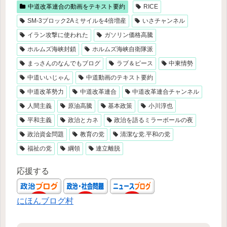
中道改革連合の動画をテキスト要約
RICE
SM-3ブロック2Aミサイルを4倍増産
いさチャンネル
イラン攻撃に使われた
ガソリン価格高騰
ホルムズ海峡封鎖
ホルムズ海峡自衛隊派
まっさんのなんでもブログ
ラブ＆ピース
中東情勢
中道いいじゃん
中道動画のテキスト要約
中道改革勢力
中道改革連合
中道改革連合チャンネル
人間主義
原油高騰
基本政策
小川淳也
平和主義
政治とカネ
政治を語るミラーボールの夜
政治資金問題
教育の党
清潔な党.平和の党
福祉の党
綱領
連立離脱
応援する
にほんブログ村