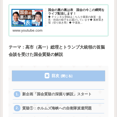
国会の裏の裏は表 国会の今この瞬間を
ライブ配信します！
◆ チャンネル登録はこちら※最新の政策・会
見・街頭の様子をお届けしています◆ 素材置き
場（切り抜き用）◆ 中道改...
www.youtube.com
テーマ：高市（高一）総理とトランプ大統領の首脳
会談を受けた国会質疑の解説
目次
新企画「国会質疑の深掘り解説」スタート
質疑①：ホルムズ海峡への自衛隊派遣問題