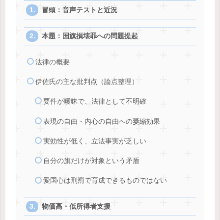
冒頭：音声テストと近況
本題：国旗損壊罪への問題提起
法律の概要
伊佐氏の主な批判点（論点整理）
要件が曖昧で、法律として不明確
表現の自由・内心の自由への萎縮効果
実効性が低く、立法事実が乏しい
自分の旗だけが対象という矛盾
愛国心は刑罰で育成できるものではない
物価高・低所得者支援