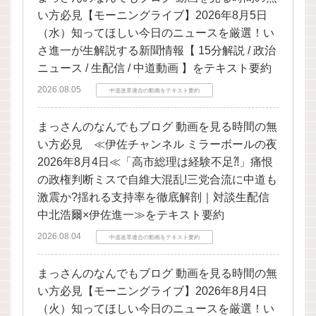
い方必見【モーニングライブ】2026年8月5日
（水）知ってほしい今日のニュースを厳選！い
さ進一が生解説する新聞情報【 15分解説 / 政治
ニュース / 生配信 / 中道動画 】をテキスト要約
2026.08.05
中道改革連合の動画をテキスト要約
まっさんのなんでもブログ 動画を見る時間の無
い方必見 ≪伊佐チャンネル ミラーボールの夜
2026年8月4日≪「高市総理は経験不足⁈」痛恨
の政権判断ミスで自維大混乱!三党合流に中道も
激震か?揺れる支持率を徹底解剖｜対談生配信
中北浩爾×伊佐進一≫をテキスト要約
2026.08.04
中道改革連合の動画をテキスト要約
まっさんのなんでもブログ 動画を見る時間の無
い方必見【モーニングライブ】2026年8月4日
（火）知ってほしい今日のニュースを厳選！い