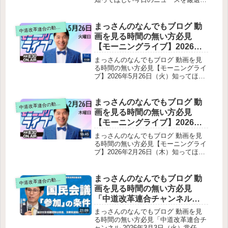
・ ニュースチェック【 10分解
反論国会運営の混乱さらに重要な証
いさ進一が生解説する新聞情報 ・ ニ
説 / 政治ニュース / 生配信 】を
拠：高市事務所の「書面回答」松井氏
ュースチェック【 10分解説 / 政治ニ
テキスト要約
と木下秘書の証言の食い違い松井氏木
ュース / 生配信 】をテキスト要約公
まっさんのなんでもブログ 動
道改革連合の動画をテキスト要約
中
下秘書「早苗トーク（トークン）」と
明党の立ち位置と中道改革選挙制度改
画を見る時間の無い方必見
の関係音声で出てくるキーワード時系
革への批判安全保障・非核三原則経
列整理（いさ氏の説明）公職選挙法
【モーニングライブ】2026年5
済・物価高騰対策健康保険証・マイナ
「利害誘導罪」の可能性利害誘導罪と
月26日（火）知ってほしい今
保険証
まっさんのなんでもブログ 動画を見
はいさ氏の主張連座制の問題いさ氏の
日のニュースを厳選！いさ進
る時間の無い方必見【モーニングライ
結論
ブ】2026年5月26日（火）知ってほし
一が生解説する新聞情報【 15
い今日のニュースを厳選！いさ進一が
分解説 / 政治ニュース / 生配信
生解説する新聞情報【 15分解説 / 政
/ 中道動画 】をテキスト要約
治ニュース / 生配信 / 中道動画 】をテ
まっさんのなんでもブログ 動
道改革連合の動画をテキスト要約
中
キスト要約冒頭の話題補正予算（3兆
画を見る時間の無い方必見
円規模）に関する動き3党（中道・立
【モーニングライブ】2026年2
憲・公明）で総理に申し入れ経済状況
月26日（木）知ってほしい今
への懸念国債金利の急上昇株価の異常
まっさんのなんでもブログ 動画を見
な高騰原油輸入船の無事到着（明るい
日のニュースを厳選！いさ進
る時間の無い方必見【モーニングライ
ニュース）子どもホスピス支援の強化
ブ】2026年2月26日（木）知ってほし
一が生解説する新聞情報【 15
今夜の予定締め
い今日のニュースを厳選！いさ進一が
分解説 / 政治ニュース / 生配信
生解説する新聞情報【 15分解説 / 政
/ 中道動画 】をテキスト要約
治ニュース / 生配信 / 中道動画 】をテ
まっさんのなんでもブログ 動
道改革連合の動画をテキスト要約
中
キスト要約近況・国会スケジュールメ
画を見る時間の無い方必見
ディア掲載衆議院代表質問（2日目）
「中道改革連合チャンネル
の振り返り共に取り組める政策（中道
2026年3月3日（火）常任幹事
×国民民主）(1) 年少扶養控除（16歳未
まっさんのなんでもブログ 動画を見
満）の復活(2) 障害児支援の所得制限
会終了後 階猛幹事長定例記者
る時間の無い方必見「中道改革連合チ
撤廃(3) 食料品消費税ゼロの範囲(4) 薬
ャンネル 2026年3月3日（火）常任幹