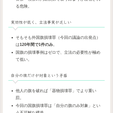
る危険。
実効性が低く、立法事実が乏しい
そもそも外国旗損壊罪（今回の議論の出発点）
は
120年間で1件のみ
。
国旗の損壊事例はゼロで、立法の必要性が極め
て低い。
自分の旗だけが対象という矛盾
他人の旗を破れば「器物損壊罪」でより重い
罰。
今回の国旗損壊罪は「自分の旗のみ対象」とい
う不可解な構造。