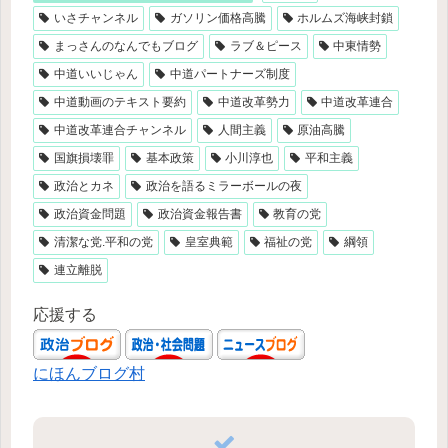
いさチャンネル
ガソリン価格高騰
ホルムズ海峡封鎖
まっさんのなんでもブログ
ラブ＆ピース
中東情勢
中道いいじゃん
中道パートナーズ制度
中道動画のテキスト要約
中道改革勢力
中道改革連合
中道改革連合チャンネル
人間主義
原油高騰
国旗損壊罪
基本政策
小川淳也
平和主義
政治とカネ
政治を語るミラーボールの夜
政治資金問題
政治資金報告書
教育の党
清潔な党.平和の党
皇室典範
福祉の党
綱領
連立離脱
応援する
にほんブログ村