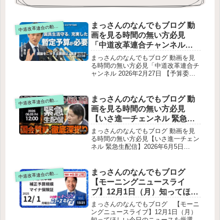
まっさんのなんでもブログ 動
道改革連合の動画をテキスト要約
中
画を見る時間の無い方必見
「中道改革連合チャンネル
2026年2月27日 【予算委員会
まっさんのなんでもブログ 動画を見
終了後】 小川代表 ぶら下がり
る時間の無い方必見「中道改革連合チ
ャンネル 2026年2月27日 【予算委員
会見 国民生活を守るために
会終了後】 小川代表 ぶら下がり会
｜暫定予算の必要性を提起」
見 国民生活を守るために｜暫定予算
をテキスト要約
の必要性を提起」をテキスト要約予算
まっさんのなんでもブログ 動
道改革連合の動画をテキスト要約
中
委員会の総括予算審議の姿勢と暫定予
画を見る時間の無い方必見
算小川代表の基本姿勢暫定予算につい
【いさ進一チェンネル 緊急生
て消費減税と給付付き税額控除消費減
配信】2026年6月5日（金）高
税給付付き税額控除国民会議への参加
まっさんのなんでもブログ 動画を見
判断小川代表の3つの判断軸現状の評
市総理答弁の裏側…中傷動画
る時間の無い方必見【いさ進一チェン
価他野党との関係党内課題：落選者ヒ
ネル 緊急生配信】2026年6月5日
の秘書関与疑惑、賛否呼ぶ論
アリングと総括権力監視の姿勢（“品
（金）高市総理答弁の裏側…中傷動画
戦の真相と本音【政治ニュー
位ある追及”）女性総理への質問で意
の秘書関与疑惑、賛否呼ぶ論戦の真相
ス / 生配信 / 中道動画 】をテキ
識した点国民会議の「リセット」論そ
と本音【政治ニュース / 生配信 / 中道
まっさんのなんでもブログ
道改革連合の動画をテキスト要約
中
の他の論点
スト要約
動画 】をテキスト要約配信の目的問
【モーニングニュースライ
題の核心：民主主義を歪める「誹謗中
ブ】12月1日（月）知ってほし
傷動画」松井氏（中傷動画制作者）と
い今日のニュースを厳選！い
木下秘書の関係疑惑松井氏の告白高市
まっさんのなんでもブログ 【モーニ
総理の説明新たに公開された音声総理
さ進一が生解説する新聞情報
ングニュースライブ】12月1日（月）
側の不自然な対応総理の主張いさ氏の
知ってほしい今日のニュースを厳選！