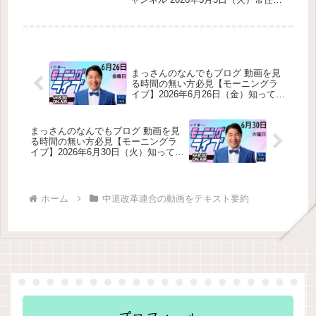
会見」をテキスト要約
価改定（中間年改定）の廃止(5) 介護
事会終了後 階猛幹事長定例記者会
（ケアマネ）制度の見直し(6) 教育・
見」をテキスト要約三党協力・合流に
科学技術予算の倍増(7) トランプ関税
向けた状況整理政治改革本部の設置ク
の違憲判決と日本企業の対応(8) 国家
ラウドファンディング開始へ国会運営
情報局（インテリジェンス体制）強化
への強い批判（予算委員会）国民会議
(9) 企業・団体献金の規制その他の話
（税・社会保障）への参加判断給付付
まっさんのなんでもブログ 動画を見
題
き税額控除（給付税額控除）消費税減
る時間の無い方必見【モーニングラ
税国会運営との関係比例順位問題（旧
イブ】2026年6月26日（金）知ってほ
公明・旧立憲の扱い）惜敗者ヒアリン
しい今日のニュースを厳選！いさ進
グで出た意見今後の比例順位の扱いそ
一が生解説する新聞情報【 15分解説
の他の報告
/ 政治ニュース / 生配信 / 中道動画 】
まっさんのなんでもブログ 動画を見
をテキスト要約
る時間の無い方必見【モーニングラ
イブ】2026年6月30日（火）知ってほ
しい今日のニュースを厳選！いさ進
一が生解説する新聞情報【 15分解説
/ 政治ニュース / 生配信 / 中道動画 】
をテキスト要約
ホーム
中道改革連合の動画をテキスト要約