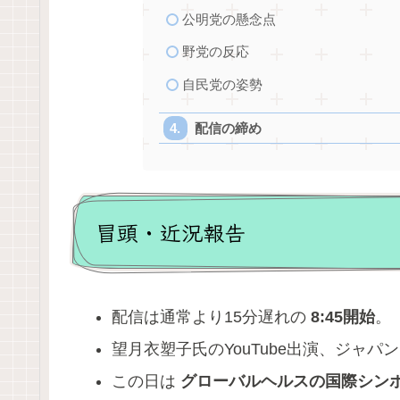
公明党の懸念点
野党の反応
自民党の姿勢
配信の締め
冒頭・近況報告
配信は通常より15分遅れの
8:45開始
。
望月衣塑子氏のYouTube出演、ジャ
この日は
グローバルヘルスの国際シン