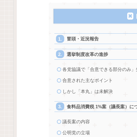
冒頭・近況報告
選挙制度改革の進捗
各党協議で「合意できる部分のみ」
合意された主なポイント
しかし「本丸」は未解決
食料品消費税 1%案（議長案）に
議長案の内容
公明党の立場