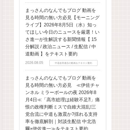
まっさんのなんでもブログ 動画を
見る時間の無い方必見【モーニング
ライブ】2026年8月5日（水）知っ
てほしい今日のニュースを厳選！い
さ進一が生解説する新聞情報【 15
分解説 / 政治ニュース / 生配信 / 中
道動画 】をテキスト要約
2026.08.05
中道改革連合の動画をテキスト要約
まっさんのなんでもブログ 動画を
見る時間の無い方必見 ≪伊佐チャ
ンネル ミラーボールの夜 2026年8
月4日≪「高市総理は経験不足⁈」痛
恨の政権判断ミスで自維大混乱!三
党合流に中道も激震か?揺れる支持
率を徹底解剖｜対談生配信 中北浩
爾×伊佐進一≫をテキスト要約