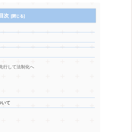
目次
先行して法制化へ
ついて