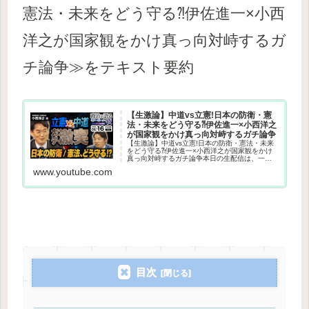
憲法・未来をどう守る⁈伊佐進一×小西
洋之が国家観をかけ真っ向対峙するガ
チ論争≫をテキスト要約
【生激論】中道vs立憲!日本の防衛・憲
法・未来をどう守る⁈伊佐進一×小西洋之
が国家観をかけ真っ向対峙するガチ論争
【生激論】中道vs立憲!日本の防衛・憲法・未来
をどう守る⁈伊佐進一×小西洋之が国家観をかけ
真っ向対峙するガチ論争本日の生配信は、一切
の忖度・台本なし。「中道（現実主義・改
www.youtube.com
革）」の伊佐進一と、「立憲（立憲主義・リベ
ラル）」の小西洋之。日本の政...
目次