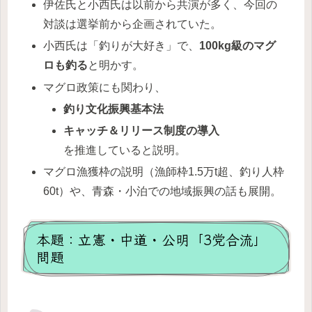
伊佐氏と小西氏は以前から共演が多く、今回の
対談は選挙前から企画されていた。
小西氏は「釣りが大好き」で、
100kg級のマグ
ロも釣る
と明かす。
マグロ政策にも関わり、
釣り文化振興基本法
キャッチ＆リリース制度の導入
を推進していると説明。
マグロ漁獲枠の説明（漁師枠1.5万t超、釣り人枠
60t）や、青森・小泊での地域振興の話も展開。
本題：立憲・中道・公明「3党合流」
問題