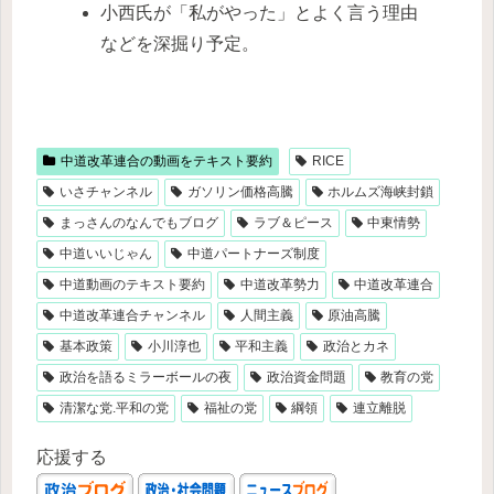
小西氏が「私がやった」とよく言う理由
などを深掘り予定。
中道改革連合の動画をテキスト要約
RICE
いさチャンネル
ガソリン価格高騰
ホルムズ海峡封鎖
まっさんのなんでもブログ
ラブ＆ピース
中東情勢
中道いいじゃん
中道パートナーズ制度
中道動画のテキスト要約
中道改革勢力
中道改革連合
中道改革連合チャンネル
人間主義
原油高騰
基本政策
小川淳也
平和主義
政治とカネ
政治を語るミラーボールの夜
政治資金問題
教育の党
清潔な党.平和の党
福祉の党
綱領
連立離脱
応援する