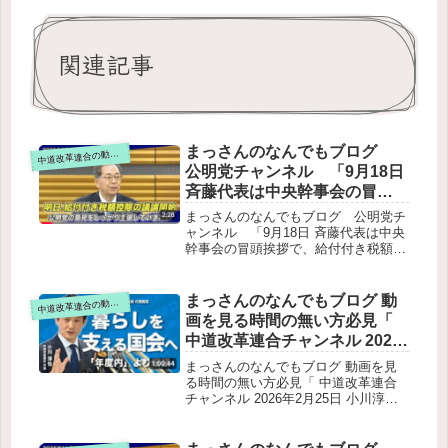
関連記事
まっさんのなんでもブログ
道改革連合の動画をテキスト要約
中
公明党チャンネル 「9月18日
斉藤代表は中央幹事会の冒頭
挨拶で、給付付き税額控除に
まっさんのなんでもブログ 公明党チ
ついて言及しました。」をテ
ャンネル 「9月18日 斉藤代表は中央
幹事会の冒頭挨拶で、給付付き税額控
キストで要約。
除について言及しました。」をテキス
トで要約。斉藤代表の発言の主旨ポイ
ント整理三党会談の目的制度の意義と
まっさんのなんでもブログ 動
道改革連合の動画をテキスト要約
中
背景技術的課題の認識物価高対策との
画を見る時間の無い方必見「
連携政治資金の透明性強化
中道改革連合チャンネル 2026
年2月25日 小川淳也代表 代表
まっさんのなんでもブログ 動画を見
質問｜暫定予算を提案「国民
る時間の無い方必見「 中道改革連合
チャンネル 2026年2月25日 小川淳也
生活の安定」と「国会の原
代表 代表質問｜暫定予算を提案「国
則」を両立」をテキスト要約
民生活の安定」と「国会の原則」を両
立」をテキスト要約Ⅰ. 小川淳也代表