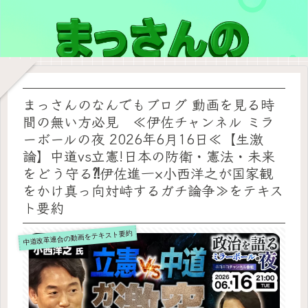
まっさんのなんでもブログ 動画を見る時
間の無い方必見 ≪伊佐チャンネル ミラ
ーボールの夜 2026年6月16日≪【生激
論】中道vs立憲!日本の防衛・憲法・未来
をどう守る⁈伊佐進一×小西洋之が国家観
をかけ真っ向対峙するガチ論争≫をテキス
ト要約
中道改革連合の動画をテキスト要約