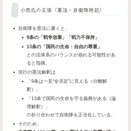
小西氏の主張（憲法・自衛隊明記）
自衛隊を憲法に書くと、
9条の「戦争放棄」「戦力不保持」
13条の「国民の生命・自由の尊重」
との法体系のバランスが崩れる可能性があ
ると指摘。
現行の憲法解釈は
「9条は一見“全否定”に見える（分離解
釈）」
「13条で国民の生命を守る義務がある（論
理解釈）」
の折り合わせで自衛隊を正当化している。
そのため、