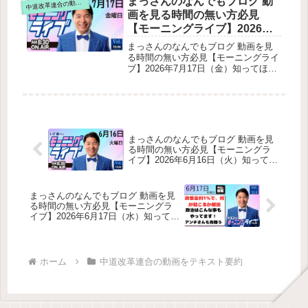
まっさんのなんでもブログ 動
道改革連合の動画をテキスト要約
中
キスト要約全体の要点冒頭の雑談・近
画を見る時間の無い方必見
況今日のスケジュールと告知選挙応援
【モーニングライブ】2026年7
での名前誤りの訂正物価高・供給不安
月17日（金）知ってほしい今
の現場調査（公明新聞の話題から）現
まっさんのなんでもブログ 動画を見
場で聞こえる深刻な声いさ氏の危機認
日のニュースを厳選！いさ進
る時間の無い方必見【モーニングライ
識遺贈寄付（遺言による寄付）の重要
ブ】2026年7月17日（金）知ってほし
一が生解説する新聞情報【 15
性背景データ（紹介された調査）社会
い今日のニュースを厳選！いさ進一が
分解説 / 政治ニュース / 生配信
保障との関係最後の挨拶
生解説する新聞情報【 15分解説 / 政
/ 中道動画 】をテキスト要約
治ニュース / 生配信 / 中道動画 】をテ
キスト要約国会情勢（会期最終日）小
川淳也氏の党首討論への“ガチ”ダメ出
し（前日のライブの振り返り）沖縄協
まっさんのなんでもブログ 動画を見
議会の発足（伊佐氏は副座長）選挙制
る時間の無い方必見【モーニングラ
度改革の議論（超党派議連）国際情
イブ】2026年6月16日（火）知ってほ
勢：米中の“好感度逆転”その他の話題
しい今日のニュースを厳選！いさ進
一が生解説する新聞情報【 15分解説
/ 政治ニュース / 生配信 / 中道動画 】
まっさんのなんでもブログ 動画を見
をテキスト要約
る時間の無い方必見【モーニングラ
イブ】2026年6月17日（水）知ってほ
しい今日のニュースを厳選！いさ進
一が生解説する新聞情報【 15分解説
/ 政治ニュース / 生配信 / 中道動画 】
をテキスト要約
ホーム
中道改革連合の動画をテキスト要約