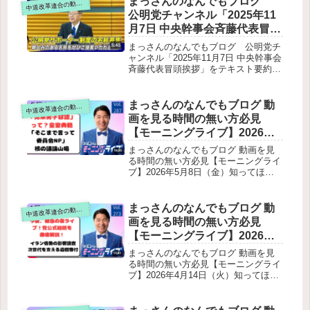
まっさんのなんでもブログ
道改革連合の動画をテキスト要約
中
の主張・問題提起（全体）冒頭メッセ
公明党チャンネル「2025年11
ージ：極論と暴力への警鐘中道の3本
月7日 中央幹事会斉藤代表冒頭
柱① 自由と民主主義の継承② 徹底し
挨拶」をテキスト要約
た平和主義③ 生活者重視の政治解散
まっさんのなんでもブログ 公明党チ
の正当性への厳しい追及野党への呼び
ャンネル「2025年11月7日 中央幹事会
かけ国会運営と暫定予算財政・経済政
斉藤代表冒頭挨拶」をテキスト要約斉
策への疑問雇用・賃金政策食料品の消
藤代表は中央幹事会の冒頭挨拶で、代
費減税（ゼロ税率）特別会計「円安で
表質問、ガソリン暫定税率の廃止、サ
潤う」発言への批判国民会議（社会保
ポーター制度について言及しました。
まっさんのなんでもブログ 動
道改革連合の動画をテキスト要約
中
障・税）への疑問国会改革の提案安全
代表質問の振り返り政治資金規制法案
画を見る時間の無い方必見
保障・外交への質問エネルギー政策憲
の提出準備ガソリン・軽油の暫定税率
法・立憲主義医療費・夫婦別姓政治改
【モーニングライブ】2026年5
廃止サポーター制度の創設
革（定数削減・裏金・企業献金）小川
月8日（金）知ってほしい今日
まっさんのなんでもブログ 動画を見
代表の国家像：競争力ある福祉国家女
のニュースを厳選！いさ進一
る時間の無い方必見【モーニングライ
性総理への敬意Ⅱ. 総理答弁（全体）
ブ】2026年5月8日（金）知ってほし
が生解説する新聞情報【 15分
解散の正当性国会運営・予算財政・経
い今日のニュースを厳選！いさ進一が
済雇用・賃金食料品の消費減税（ゼロ
解説 / 政治ニュース / 生配信 /
生解説する新聞情報【 15分解説 / 政
税率）円安発言国民会議（社会保障・
中道動画 】をテキスト要約
治ニュース / 生配信 / 中道動画 】をテ
まっさんのなんでもブログ 動
税）国会改革安全保障・外交日中関係
道改革連合の動画をテキスト要約
中
キスト要約冒頭・事務連絡皇室典範・
防衛費国家情報局スパイ防止法エネル
画を見る時間の無い方必見
皇族数確保の議論（本編の中心）現在
ギー政策憲法改正医療費・夫婦別姓定
【モーニングライブ】2026年4
の国会議論の“本当のテーマ”皇族数確
数削減裏金問題企業献金総理自身の疑
月14日（火）知ってほしい今
保のための2案①男系男子の養子案
まっさんのなんでもブログ 動画を見
惑「強くて豊かな日本」
（旧皇族の復帰）②女性皇族が結婚後
日のニュースを厳選！いさ進
る時間の無い方必見【モーニングライ
も皇族として残る案③追加論点：配偶
ブ】2026年4月14日（火）知ってほし
一が生解説する新聞情報【 15
者と子どもの扱い皇室制度の歴史的背
い今日のニュースを厳選！いさ進一が
分解説 / 政治ニュース / 生配信
景（いさ議員の解説）NPT（核不拡散
生解説する新聞情報【 15分解説 / 政
/ 中道動画 】をテキスト要約
条約）再検討会議について
治ニュース / 生配信 / 中道動画 】をテ