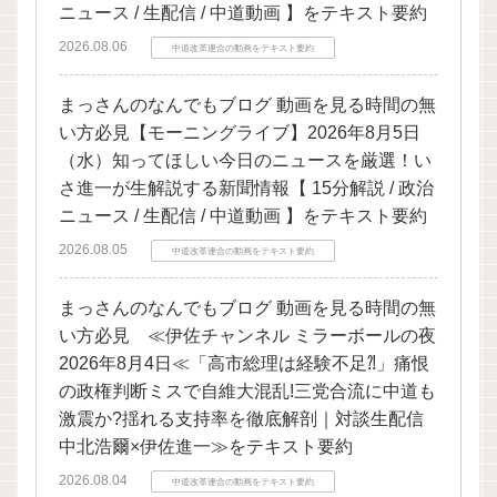
ニュース / 生配信 / 中道動画 】をテキスト要約
2026.08.06
中道改革連合の動画をテキスト要約
まっさんのなんでもブログ 動画を見る時間の無
い方必見【モーニングライブ】2026年8月5日
（水）知ってほしい今日のニュースを厳選！い
さ進一が生解説する新聞情報【 15分解説 / 政治
ニュース / 生配信 / 中道動画 】をテキスト要約
2026.08.05
中道改革連合の動画をテキスト要約
まっさんのなんでもブログ 動画を見る時間の無
い方必見 ≪伊佐チャンネル ミラーボールの夜
2026年8月4日≪「高市総理は経験不足⁈」痛恨
の政権判断ミスで自維大混乱!三党合流に中道も
激震か?揺れる支持率を徹底解剖｜対談生配信
中北浩爾×伊佐進一≫をテキスト要約
2026.08.04
中道改革連合の動画をテキスト要約