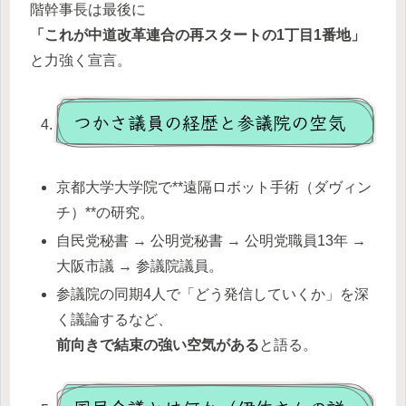
階幹事長は最後に
「これが中道改革連合の再スタートの1丁目1番地」
と力強く宣言。
つかさ議員の経歴と参議院の空気
京都大学大学院で**遠隔ロボット手術（ダヴィン
チ）**の研究。
自民党秘書 → 公明党秘書 → 公明党職員13年 →
大阪市議 → 参議院議員。
参議院の同期4人で「どう発信していくか」を深
く議論するなど、
前向きで結束の強い空気がある
と語る。