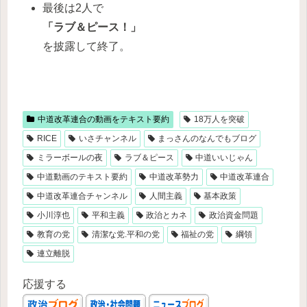
最後は2人で
「ラブ＆ピース！」
を披露して終了。
中道改革連合の動画をテキスト要約
18万人を突破
RICE
いさチャンネル
まっさんのなんでもブログ
ミラーボールの夜
ラブ＆ピース
中道いいじゃん
中道動画のテキスト要約
中道改革勢力
中道改革連合
中道改革連合チャンネル
人間主義
基本政策
小川淳也
平和主義
政治とカネ
政治資金問題
教育の党
清潔な党.平和の党
福祉の党
綱領
連立離脱
応援する