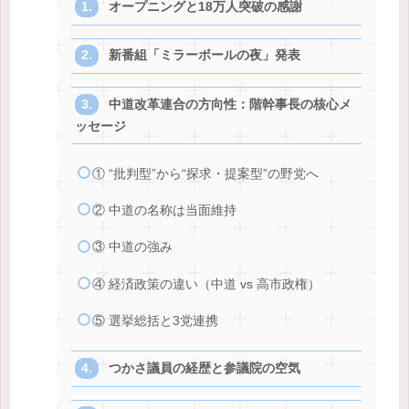
オープニングと18万人突破の感謝
新番組「ミラーボールの夜」発表
中道改革連合の方向性：階幹事長の核心メ
ッセージ
① “批判型”から“探求・提案型”の野党へ
② 中道の名称は当面維持
③ 中道の強み
④ 経済政策の違い（中道 vs 高市政権）
⑤ 選挙総括と3党連携
つかさ議員の経歴と参議院の空気