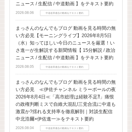
ニュース / 生配信 / 中道動画 】をテキスト要約
2026.08.06
中道改革連合の動画をテキスト要約
まっさんのなんでもブログ 動画を見る時間の無
い方必見【モーニングライブ】2026年8月5日
（水）知ってほしい今日のニュースを厳選！い
さ進一が生解説する新聞情報【 15分解説 / 政治
ニュース / 生配信 / 中道動画 】をテキスト要約
2026.08.05
中道改革連合の動画をテキスト要約
まっさんのなんでもブログ 動画を見る時間の無
い方必見 ≪伊佐チャンネル ミラーボールの夜
2026年8月4日≪「高市総理は経験不足⁈」痛恨
の政権判断ミスで自維大混乱!三党合流に中道も
激震か?揺れる支持率を徹底解剖｜対談生配信
中北浩爾×伊佐進一≫をテキスト要約
2026.08.04
中道改革連合の動画をテキスト要約