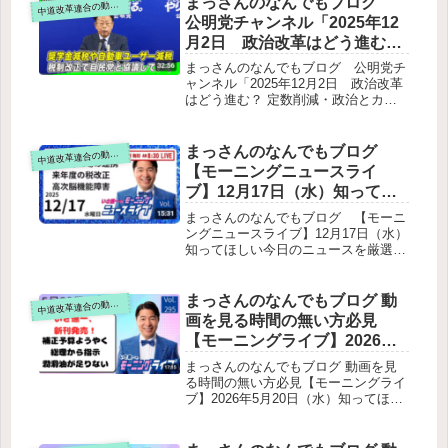
まっさんのなんでもブログ
道改革連合の動画をテキスト要約
中
えてください。国家像を語ってくださ
公明党チャンネル「2025年12
い。公明党の災害時に避難所が停電し
月2日 政治改革はどう進む？
た場合の熱効率はなどの意見を聞かせ
定数削減・政治とカネ・税制
てほしい。私は小学校教員です。発達
まっさんのなんでもブログ 公明党チ
紹介者でもあります。お願いがありま
を公明党が語る」をテキスト
ャンネル「2025年12月2日 政治改革
す。 私は車の事故をこしやすいで
はどう進む？ 定数削減・政治とカ
要約
す。車の発達障害者の多くの人に当て
ネ・税制を公明党が語る」をテキスト
はると考えます。そうなると車の保険
要約西田幹事長は、政治改革の核心と
料がとても高くなりやすいのです。生
なる「定数削減」「政治とカネ」「税
まっさんのなんでもブログ
道改革連合の動画をテキスト要約
中
活のために使っている車です。手放せ
制改正」など、国政の重要課題につい
【モーニングニュースライ
ません。車の保険料上昇減する仕組み
て最新の見解をお伝えしました。不祥
を作ってください。インボイスについ
ブ】12月17日（水）知ってほ
事対応と政党ガバナンス税制改正への
て
しい今日のニュースを厳選！
立場定数削減と選挙制度改革政治とカ
まっさんのなんでもブログ 【モーニ
ネ（企業・団体献金規制）野党連携と
いさ進一が生解説する新聞情
ングニュースライブ】12月17日（水）
「中道改革」路線補正予算への対応水
知ってほしい今日のニュースを厳選！
報 ・ ニュースチェック【 10分
俣病救済法案への立場総合まとめ政治
いさ進一が生解説する新聞情報 ・ ニ
解説 / 政治ニュース / 生配信 】
倫理とガバナンス強化生活者支援の税
ュースチェック【 10分解説 / 政治ニ
をテキスト要約
制改革・補正予算修正選挙制度改革と
ュース / 生配信 】をテキスト要約議
まっさんのなんでもブログ 動
道改革連合の動画をテキスト要約
中
定数削減の一体議論
員定数削減・審議の進め方医療×工学
画を見る時間の無い方必見
の連携（医工連携セミナー）税制改正
【モーニングライブ】2026年5
協議（公明党提案）高次脳機能障害支
月20日（水）知ってほしい今
援法の成立選挙制度改革の議論その他
まっさんのなんでもブログ 動画を見
日のニュースを厳選！いさ進
る時間の無い方必見【モーニングライ
ブ】2026年5月20日（水）知ってほし
一が生解説する新聞情報【 15
い今日のニュースを厳選！いさ進一が
分解説 / 政治ニュース / 生配信
生解説する新聞情報【 15分解説 / 政
/ 中道動画 】をテキスト要約
治ニュース / 生配信 / 中道動画 】をテ