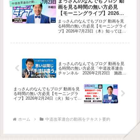
まっさんのなんでもブログ 動
道改革連合の動画をテキスト要約
中
キスト要約新刊出版の告知今日・明日
画を見る時間の無い方必見
の予定政治テーマ①：補正予算の指示
【モーニングライブ】2026年7
がようやく出た背景今回の動き公明党
月23日（木）知ってほしい今
の主張（竹谷代表）政治テーマ②：誹
まっさんのなんでもブログ 動画を見
謗中傷動画問題政治テーマ③：潤滑油
日のニュースを厳選！いさ進
る時間の無い方必見【モーニングライ
不足の現場の声経産省の説明：いさ氏
ブ】2026年7月23日（木）知ってほし
一が生解説する新聞情報【 15
の見解：政治テーマ④：ガソリン価格
い今日のニュースを厳選！いさ進一が
分解説 / 政治ニュース / 生配信
支援の限界現状課題いさ氏の提案最後
生解説する新聞情報【 15分解説 / 政
/ 中道動画 】をテキスト要約
のメッセージ
治ニュース / 生配信 / 中道動画 】をテ
キスト要約冒頭・雑談副首都法案の審
議状況 消費税減税（食料品1%）への
見解皇位継承制度の議論（公明新聞2
まっさんのなんでもブログ 動画を見
面）障害者就労支援の成功事例（公明
る時間の無い方必見「中道改革連合
新聞3面）公明新聞4面：宇宙関連の記
チャンネル 2026年2月20日 施政方
事紹介終わりの挨拶
針演説終了後 小川代表ぶら下がり会
見」をテキスト要約
まっさんのなんでもブログ 動画を見
る時間の無い方必見【モーニングラ
イブ】2026年2月24日（火）知ってほ
しい今日のニュースを厳選！いさ進
一が生解説する新聞情報【 15分解説
/ 政治ニュース / 生配信 / 中道動画 】
をテキスト要約
ホーム
中道改革連合の動画をテキスト要約