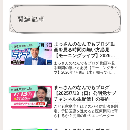
関連記事
まっさんのなんでもブログ 動
道改革連合の動画をテキスト要約
中
画を見る時間の無い方必見
【モーニングライブ】2026年7
月9日（木）知ってほしい今日
まっさんのなんでもブログ 動画を見
のニュースを厳選！いさ進一
る時間の無い方必見【モーニングライ
ブ】2026年7月9日（木）知ってほし
が生解説する新聞情報【 15分
い今日のニュースを厳選！いさ進一が
解説 / 政治ニュース / 生配信 /
生解説する新聞情報【 15分解説 / 政
中道動画 】をテキスト要約
治ニュース / 生配信 / 中道動画 】をテ
まっさんのなんでもブログ
道改革連合の動画をテキスト要約
中
キスト要約冒頭の雑談・配信トラブル
【2025/7/13（日）公明党サブ
本題：皇室典範改正の議論状況の解説
チャンネル生配信】の要約
（メインテーマ）最大の争点：養子で
来た男系男子の子どもの「皇位継承
こども家庭庁とは？スパイ防止法を制
権」中道の立場：付帯決議で担保すべ
定。予防医療を進めると医療機関は守
き歴史的補足国会のその他の動き党ポ
られるか？淀川の船のエレベーターの
スターの決定雑談（体調・季節の話）
こと川口市に現地調査に行く話はどう
締め
なったの？合成麻薬フェンタニル名古
屋経由で米国の輸出のことを詳しく教