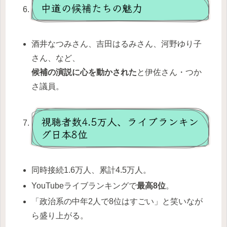
中道の候補たちの魅力
酒井なつみさん、吉田はるみさん、河野ゆり子
さん、など、
候補の演説に心を動かされた
と伊佐さん・つか
さ議員。
視聴者数4.5万人、ライブランキン
グ日本8位
同時接続1.6万人、累計4.5万人。
YouTubeライブランキングで
最高8位
。
「政治系の中年2人で8位はすごい」と笑いなが
ら盛り上がる。