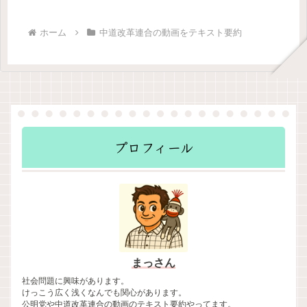
下げ比例当選議員の離党問題抜本改革
の必要性SNSと選挙コロナ対策（公明
新聞の話題）コロナはインフルより依
ホーム
中道改革連合の動画をテキスト要約
然危険ワクチン接種率の低下と費用問
題公明党・秋野氏の提案専門家の見解
（東大・五十嵐特任准教授）国家情報
局法案への賛成理由（視聴者質問）そ
の他
プロフィール
まっさん
社会問題に興味があります。
けっこう広く浅くなんでも関心があります。
公明党や中道改革連合の動画のテキスト要約やってます。