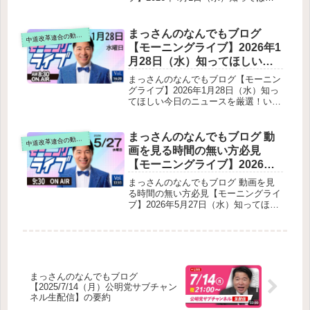
と構造的課題サブチャンネルの評価と
い今日のニュースを厳選！いさ進一が
解説 / 政治ニュース / 生配信 /
SNS戦略総括の甘さと改革の必要性問
生解説する新聞情報【 15分解説 / 政
中道動画 】をテキスト要約
題設定力の欠如与党の危機感不足と提
治ニュース / 生配信 / 中道動画 】をテ
まっさんのなんでもブログ
道改革連合の動画をテキスト要約
中
言党内改革への期待雑談・エネルギ
キスト要約新年度スタート・エイプリ
【モーニングライブ】2026年1
ー・今後への意欲
ルフール宣言子ども誰でも通園制度
月28日（水）知ってほしい今
（本格スタート）子ども・子育て支援
日のニュースを厳選！いさ進
金の徴収開始高校授業料の実質無償化
まっさんのなんでもブログ【モーニン
（私立も所得制限撤廃）給食費支援
一が生解説する新聞情報 ・ ニ
グライブ】2026年1月28日（水）知っ
（1人あたり5200円）“年収の壁”対策
てほしい今日のニュースを厳選！いさ
ュースチェック【 10分解説 /
（130万円の壁）在職老齢年金の基準
進一が生解説する新聞情報 ・ ニュー
政治ニュース / 生配信 / 中道動
額引き上げ物価・税制・住宅関連の変
スチェック【 10分解説 / 政治ニュー
画 】をテキスト要約
更離婚後の「共同親権」制度スタート
ス / 生配信 / 中道動画 】をテキスト要
まっさんのなんでもブログ 動
道改革連合の動画をテキスト要約
中
（民法大改正）1947年以来の大改革共
約冒頭・雑談前日の街頭活動の振り返
画を見る時間の無い方必見
同親権の範囲DV・虐待がある場合養
り公約動画について衆議院選挙の「比
育費の強化親子交流の確保その他
【モーニングライブ】2026年5
例票」の注意喚起言葉遣いのフィード
月27日（水）知ってほしい今
バックジャパンファンド論争への反論
まっさんのなんでもブログ 動画を見
コメント欄について今日のスケジュー
日のニュースを厳選！いさ進
る時間の無い方必見【モーニングライ
ル今後の配信予定締め
ブ】2026年5月27日（水）知ってほし
一が生解説する新聞情報【 15
い今日のニュースを厳選！いさ進一が
分解説 / 政治ニュース / 生配信
生解説する新聞情報【 15分解説 / 政
/ 中道動画 】をテキスト要約
治ニュース / 生配信 / 中道動画 】をテ
キスト要約放送300回の節目選挙制度
改革の現状（今回のメインテーマ）与
党案：比例定数45削減小規模政党への
まっさんのなんでもブログ
影響比例制度に関する4つの論点（足
【2025/7/14（月）公明党サブチャン
切りライン等）比例復活の足切りライ
ネル生配信】の要約
ンの見直し名簿切れ問題供託金の引き