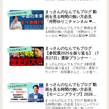
ぜ嫌われてるのか聞いてみた！」をテ
キスト要約【SNSの嫌われ者！？本音
に迫る】中道改革連合 安住共同幹事
まっさんのなんでもブログ 動
道改革連合の動画をテキスト要約
中
長を緊急直撃！ネットで嫌われすぎて
画を見る時間の無い方必見
いる幹事長。そのイメージは本当なの
「河野ゆりこチャンネル ❤初
か——炎上発言の真意、記者時代の原
めての1人配信❤ 2026年3月24
点、なぜ今「中道」なのか？知られざ
まっさんのなんでもブログ 動画を見
る素顔に踏み込みました！目次安住氏
日（火）【支持率低迷の中道
る時間の無い方必見 「河野ゆりこチ
の原点：漁村育ちと“生活者のリア
ャンネル ❤初めての1人配信❤ 2026年
はもう無理！？】中道落選者
ル”NHK時代：政治ではなく“事件記
3月24日（火）【支持率低迷の中道は
が考える中道の未来」をテキ
者”が出発点なぜネットで嫌われるの
もう無理！？】中道落選者が考える中
スト要約
か予算委員長としての評価（30年ぶり
道の未来」をテキスト要約配信開始の
まっさんのなんでもブログ
道改革連合の動画をテキスト要約
中
の野党委員長）新党「中道改革連合」
挨拶と近況中道改革連合の現状への認
【参院選2025を振り返る】（7
結成の裏側「中道」とは何か：両者の
識自身の最近の活動久しぶりの街頭演
共通認識世代交代と“5G”の役割動画の
月27日）選挙プランナー・松
説中道の他候補者との交流全国キャラ
締め：誤解を解きたいという意図
田馨さんと、いさ進一前衆議
バン構想伊佐議員とのイベント自身の
まっさんのなんでもブログ【参院選
政治的スタンスと今後地元・京都での
院議員が参院選を徹底総括！
2025を振り返る】（7月27日）選挙プ
活動「河野ゆりこ応援団」の案内最後
ランナー・松田馨さんと、いさ進一前
をテキスト要約
のメッセージ
衆議院議員が参院選を徹底総括！をテ
キスト要約◎ 公約が響かなかった本
当の理由◎ 党としての戦略が見えな
まっさんのなんでもブログ 動
道改革連合の動画をテキスト要約
中
い！？◎ 公明党が生き残るために必
画を見る時間の無い方必見
要なことSNSで広がった支持のうねり
【モーニングライブ】2026年4
と、その先に見える課題とは？今こそ
月1日（水）知ってほしい今日
問う、公明党に必要な「変化」と「決
まっさんのなんでもブログ 動画を見
断」を本音で徹底議論しました！参院
のニュースを厳選！いさ進一
る時間の無い方必見【モーニングライ
選2025の総括と敗因分析危機感の欠如
ブ】2026年4月1日（水）知ってほし
が生解説する新聞情報【 15分