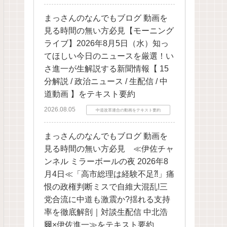
まっさんのなんでもブログ 動画を
見る時間の無い方必見【モーニング
ライブ】2026年8月5日（水）知っ
てほしい今日のニュースを厳選！い
さ進一が生解説する新聞情報【 15
分解説 / 政治ニュース / 生配信 / 中
道動画 】をテキスト要約
2026.08.05
中道改革連合の動画をテキスト要約
まっさんのなんでもブログ 動画を
見る時間の無い方必見 ≪伊佐チャ
ンネル ミラーボールの夜 2026年8
月4日≪「高市総理は経験不足⁈」痛
恨の政権判断ミスで自維大混乱!三
党合流に中道も激震か?揺れる支持
率を徹底解剖｜対談生配信 中北浩
爾×伊佐進一≫をテキスト要約