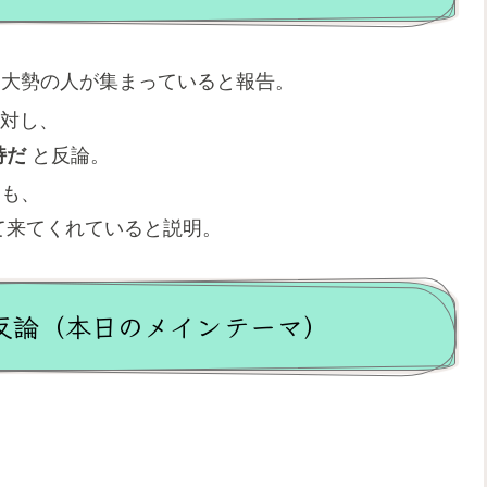
も大勢の人が集まっていると報告。
に対し、
持だ
と反論。
にも、
て来てくれていると説明。
の反論（本日のメインテーマ）