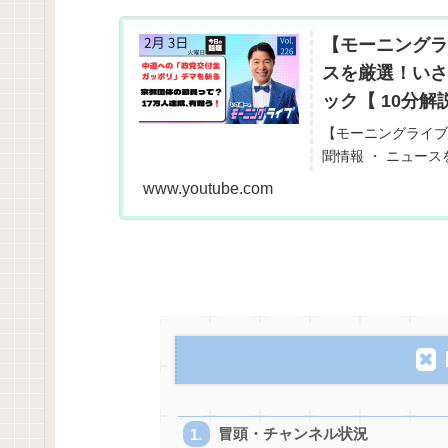
【モーニングラ
スを厳選！いさ
ック【 10分解説
【モーニングライブ
聞情報 ・ ニュース
日や直近のニュース
www.youtube.com
噂された話の嘘やデマ
冒頭・チャンネル状況