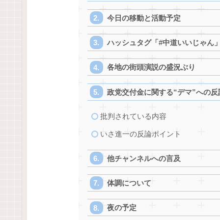
今日の移動と活動予定
ハッシュタグ「#中道いいじゃん
各地の街頭演説の盛況ぶり
政党交付金に関する“デマ”への
批判されている内容
いさ進一の反論ポイント
他チャンネルへの言及
体調について
夜の予定