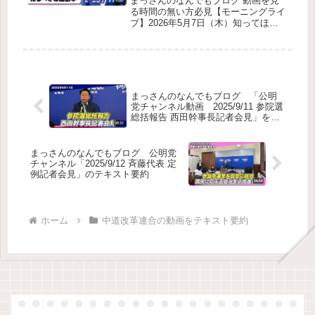
まっさんのなんでもブログ 動画を見
り”を巡る話題最後のまとめ（足立氏
処罰強化（3面）締めの言葉
のニュースを厳選！いさ進一
る時間の無い方必見【モーニングライ
の政治観）今後の予定（番組告知）
ブ】2026年5月7日（木）知ってほし
が生解説する新聞情報【 15分
い今日のニュースを厳選！いさ進一が
解説 / 政治ニュース / 生配信 /
生解説する新聞情報【 15分解説 / 政
中道動画 】をテキスト要約
治ニュース / 生配信 / 中道動画 】をテ
キスト要約全体の要点ポイント近況ト
ーククラウドファンディング（5月15
日開始）について🔸 寄付に関する主
まっさんのなんでもブログ 「公明
なQ&A🔸 寄付額による“お礼の差”につ
党チャンネル動画 2025/9/11 参院選
いて昨夜ポストした“長文の手紙”につ
総括報告 西田幹事長記者会見」をテ
いて🔸 内容の背景🔸 地域で言われる
キスト要約
声🔸 3党の現状自身の思いと中道の価
値🔸 中道に参加した理由🔸 世代を超
まっさんのなんでもブログ 公明党
えた“共有してきた思い”🔸 中道の政策
チャンネル「2025/9/12 斉藤代表 定
形成の特徴最後のメッセージ
例記者会見」のテキスト要約
ホーム
中道改革連合の動画をテキスト要約