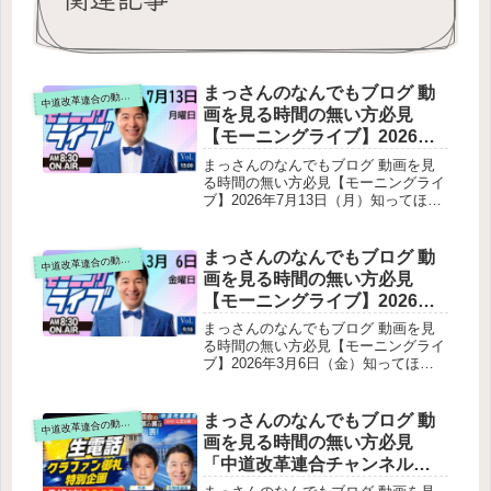
まっさんのなんでもブログ 動
道改革連合の動画をテキスト要約
中
画を見る時間の無い方必見
【モーニングライブ】2026年7
月13日（月）知ってほしい今
まっさんのなんでもブログ 動画を見
日のニュースを厳選！いさ進
る時間の無い方必見【モーニングライ
ブ】2026年7月13日（月）知ってほし
一が生解説する新聞情報【 15
い今日のニュースを厳選！いさ進一が
分解説 / 政治ニュース / 生配信
生解説する新聞情報【 15分解説 / 政
/ 中道動画 】をテキスト要約
治ニュース / 生配信 / 中道動画 】をテ
まっさんのなんでもブログ 動
道改革連合の動画をテキスト要約
中
キスト要約冒頭の状況・雑談ニコニコ
画を見る時間の無い方必見
動画出演の振り返り関西ローカル番組
【モーニングライブ】2026年3
『正義のミカタ』出演告知今日の国会
月6日（金）知ってほしい今日
質問（副首都法案）について法案の現
まっさんのなんでもブログ 動画を見
状同日選挙の問題点副首都法案の構造
のニュースを厳選！いさ進一
る時間の無い方必見【モーニングライ
的問題重要論点を国会で議論しないま
ブ】2026年3月6日（金）知ってほし
が生解説する新聞情報【 15分
ま進めている本来は“閣法”で議論すべ
い今日のニュースを厳選！いさ進一が
解説 / 政治ニュース / 生配信 /
き内容基本方針の問題そもそも“首
生解説する新聞情報【 15分解説 / 政
中道動画 】をテキスト要約
都”の定義が存在しない締めの言葉
治ニュース / 生配信 / 中道動画 】をテ
まっさんのなんでもブログ 動
道改革連合の動画をテキスト要約
中
キスト要約全体のポイントイラン情勢
画を見る時間の無い方必見
と日本外交の評価問題争点：米・イス
「中道改革連合チャンネル
ラエルによるイラン攻撃を日本政府は
2026年7月2日 国会の裏の裏は
どう評価するのかなぜ評価が必要か現