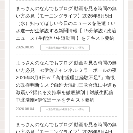
まっさんのなんでもブログ 動画を見る時間の無
い方必見【モーニングライブ】2026年8月5日
（水）知ってほしい今日のニュースを厳選！い
さ進一が生解説する新聞情報【 15分解説 / 政治
ニュース / 生配信 / 中道動画 】をテキスト要約
2026.08.05
中道改革連合の動画をテキスト要約
まっさんのなんでもブログ 動画を見る時間の無
い方必見 ≪伊佐チャンネル ミラーボールの夜
2026年8月4日≪「高市総理は経験不足⁈」痛恨
の政権判断ミスで自維大混乱!三党合流に中道も
激震か?揺れる支持率を徹底解剖｜対談生配信
中北浩爾×伊佐進一≫をテキスト要約
2026.08.04
中道改革連合の動画をテキスト要約
まっさんのなんでもブログ 動画を見る時間の無
い方必見【モーニングライブ】2026年8月4日