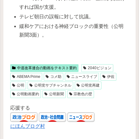
すれば国が支援。
テレビ朝日の誤報に対して抗議。
緩和ケアにおける神経ブロックの重要性（公明
新聞3面）。
中道改革連合の動画をテキスト要約
2040ビジョン
ABEMA Prime
コメ助
ニュースライブ
伊佐
公明
公明党サブチャンネル
公明党再建
公明動画要約
公明新聞
宗教色の壁
応援する
にほんブログ村