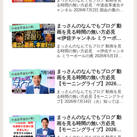
まっさんのなんでもブログ 動画を見
状の政府答弁欧米との温度差国会運営
表 【生電話】小川代表が当
る時間の無い方必見「中道改革連合チ
の問題「130万円の壁」問題（財政金
ャンネル 2026年7月2日 国会の裏の裏
選者に直接お礼！中道LIVE特
融委員会での質疑）これまでの壁の整
は表 【生電話】小川代表が当選者に
別企画「淳也フォン」をテキ
理最大の問題：130万円の壁政府の現
直接お礼！中道LIVE特別企画「淳也
スト要約
行対応しかし残る根本問題その他
フォン」をテキスト要約出演者：小川
まっさんのなんでもブログ 動
道改革連合の動画をテキスト要約
中
代表と伊佐進一広報委員長全体の趣旨
画を見る時間の無い方必見
小川代表の冒頭メッセージ支援者との
≪伊佐チャンネル ミラーボー
電話内容（主なポイント）ナス川さん
ルの夜 2026年5月19日【激
平川さん大塚さん小関さん（秋田県）
まっさんのなんでもブログ 動画を見
西川さん（育休中）支援者のエピソー
論】vs足立康史｜日本経済復
る時間の無い方必見 ≪伊佐チャンネ
ド紹介終盤のまとめ
ル ミラーボールの夜 2026年5月19日
活の秘策は⁈連立の裏側と政界
【激論】vs足立康史｜日本経済復活の
再編をタブーの限界まで深掘
秘策は⁈連立の裏側と政界再編をタブ
りⅨ≫をテキスト要約
ーの限界まで深掘りⅨ≫をテキスト要
まっさんのなんでもブログ 動
道改革連合の動画をテキスト要約
中
約玉木雄一郎代表の“欠席”と足立康史
画を見る時間の無い方必見
の代打出演背景にある“連立入り”報道
【モーニングライブ】2026年7
自民・維新・国民民主・中道（旧公
月14日（火）知ってほしい今
明）の“新しい政治体制”論足立康史の
まっさんのなんでもブログ 動画を見
主張いさ氏の立場両者の一致点自民党
日のニュースを厳選！いさ進
る時間の無い方必見【モーニングライ
が国民民主を求める理由（足立分析）
ブ】2026年7月14日（火）知ってほし
一が生解説する新聞情報【 15
補正予算（物価高・ガソリン補助）の
い今日のニュースを厳選！いさ進一が
分解説 / 政治ニュース / 生配信
議論補正予算の必要性国民民主党の補
生解説する新聞情報【 15分解説 / 政
/ 中道動画 】をテキスト要約
正案（約3兆円）ガソリン補助の限界
治ニュース / 生配信 / 中道動画 】をテ
まっさんのなんでもブログ 動
道改革連合の動画をテキスト要約
中
と“出口戦略”現状いさ氏の主張足立氏
キスト要約冒頭の雑談・告知今日の新
画を見る時間の無い方必見
の回答給付（5万円）と「住民税の基
聞トピック解説 防災庁がついに設置
礎控除」議論国民民主の考え方ブラケ
【モーニングライブ】2026年5
へ（1面）副首都法案（2面）世界的な
ットクリープの整理足立氏の“中道入
月7日（木）知ってほしい今日
高温リスクの増大（国際）危険運転の