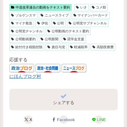
中道改革連合の動画をテキスト要約
いさ
コメ助
ゾルゲンスマ
ニュースライブ
マイナンバーカード
マイナ救急
伊佐
公明
公明党サブチャンネル
公明党チャンネル
公明動画のテキスト要約
公明動画要約
公明新聞
奨学金支援
給付付き税額控除
責任与党
軽減税率
高額医療費
応援する
にほんブログ村
シェアする
X
Facebook
LINE