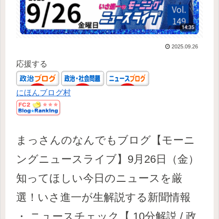
2025.09.26
応援する
にほんブログ村
まっさんのなんでもブログ【モーニ
ングニュースライブ】
9
月
26
日（金）
知ってほしい今日のニュースを厳
選！いさ進一が生解説する新聞情報
・ ニュースチェック【
10
分解説
/
政