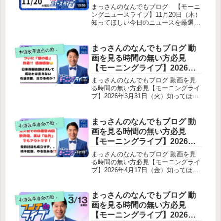
しい今日のニュースを厳選！
まっさんのなんでもブログ 【モーニ
いさ進一が生解説する新聞情
ングニュースライブ】11月20日（木）
知ってほしい今日のニュースを厳選！
報 ・ ニュースチェック【 10分
いさ進一が生解説する新聞情報 ・ ニ
解説 / 政治ニュース / 生配信 】
ュースチェック【 10分解説 / 政治ニ
をテキスト要約
ュース / 生配信 】をテキスト要約企
まっさんのなんでもブログ 動
道改革連合の動画をテキスト要約
中
業・団体献金規制法案の提出中国によ
画を見る時間の無い方必見
る日本産水産物の輸入停止物価高対策
【モーニングライブ】2026年3
と中間層支援選択的夫婦別姓制度の必
月31日（火）知ってほしい今
要性いさ進一氏の視点と姿勢
まっさんのなんでもブログ 動画を見
日のニュースを厳選！いさ進
る時間の無い方必見【モーニングライ
ブ】2026年3月31日（火）知ってほし
一が生解説する新聞情報【 15
い今日のニュースを厳選！いさ進一が
分解説 / 政治ニュース / 生配信
生解説する新聞情報【 15分解説 / 政
/ 中道動画 】をテキスト要約
治ニュース / 生配信 / 中道動画 】をテ
まっさんのなんでもブログ 動
道改革連合の動画をテキスト要約
中
キスト要約YouTube「銀の盾」ついに
画を見る時間の無い方必見
到着昨日の出演：Abema Prime今夜の
【モーニングライブ】2026年4
予定：ニコニコチャンネル国会質疑の
月17日（金）知ってほしい今
解説（最重要パート）ガソリン価格対
まっさんのなんでもブログ 動画を見
策は“2か月で尽きる”問題外交・安全保
日のニュースを厳選！いさ進
る時間の無い方必見【モーニングライ
障：イラン情勢と日本外交の弱さ日本
ブ】2026年4月17日（金）知ってほし
一が生解説する新聞情報【 15
はイランを強く非難し続けているが…
い今日のニュースを厳選！いさ進一が
分解説 / 政治ニュース / 生配信
過去の成功例：安倍総理のトップ外交
生解説する新聞情報【 15分解説 / 政
/ 中道動画 】をテキスト要約
今回の高市総理の外交評価公明新聞の
治ニュース / 生配信 / 中道動画 】をテ
まっさんのなんでもブログ 動
道改革連合の動画をテキスト要約
中
一面に掲載最後のメッセージ
キスト要約冒頭の雑談・配信開始トラ
画を見る時間の無い方必見
ブル総理との「党首討論」日程が決ま
【モーニングライブ】2026年3
らない問題背景今回の問題点指摘され