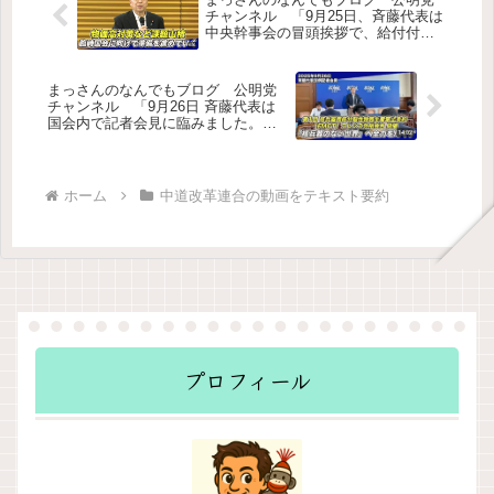
チャンネル 「9月25日、斉藤代表は
中央幹事会の冒頭挨拶で、給付付き
税額控除、臨時国会、火葬料金につ
いて言及しました。」をテキスト要
約
まっさんのなんでもブログ 公明党
チャンネル 「9月26日 斉藤代表は
国会内で記者会見に臨みました。会
見では、マンション価格高騰への対
策、給付付き税額控除などについて
見解を述べました。」をテキスト要
約
ホーム
中道改革連合の動画をテキスト要約
プロフィール