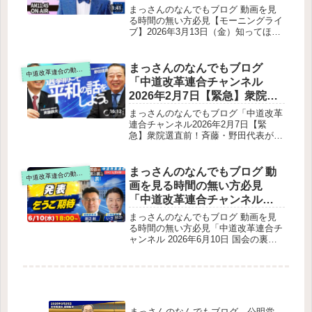
月13日（金）知ってほしい今
ている点自衛隊員が自民党大会で歌唱
まっさんのなんでもブログ 動画を見
した件事実関係問題視されている点争
日のニュースを厳選！いさ進
る時間の無い方必見【モーニングライ
点NPT（核拡散防止条約）再検討会議
ブ】2026年3月13日（金）知ってほし
一が生解説する新聞情報【 15
への日本の対応背景日本の役割国会で
い今日のニュースを厳選！いさ進一が
分解説 / 政治ニュース / 生配信
のやり取り現状視聴者とのやり取り・
生解説する新聞情報【 15分解説 / 政
/ 中道動画 】をテキスト要約
締め
治ニュース / 生配信 / 中道動画 】をテ
まっさんのなんでもブログ
道改革連合の動画をテキスト要約
中
キスト要約全体のポイント冒頭：配信
「中道改革連合チャンネル
トラブルと国会日程予算委員会の「異
2026年2月7日【緊急】衆院選
常な運営」委員長の職権乱発影響野党
直前！斉藤・野田代表が魂の
が「予算委員長の解任決議案」を提出
まっさんのなんでもブログ「中道改革
なぜ審議が重要なのか（本会議で述べ
叫び！選挙の先に見据えるも
連合チャンネル2026年2月7日【緊
る予定の論点）国会は多様な価値観を
急】衆院選直前！斉藤・野田代表が魂
のとは？」をテキスト要約
反映する場審議すべき重要論点（例
の叫び！選挙の先に見据えるものと
示）総理・財務大臣の出席が極端に少
は？」をテキスト要約選挙戦終盤の状
ないいさ議員の問題意識配信の締め
況と手応え“5G世代”としての使命（斉
まっさんのなんでもブログ 動
道改革連合の動画をテキスト要約
中
藤・野田両代表の自覚）中道改革連合
画を見る時間の無い方必見
が実現したい未来物価高対策（最優
「中道改革連合チャンネル
先）社会保障の再構築平和国家として
2026年6月10日 国会の裏の裏
の立場を守る今回の選挙の意味有権者
まっさんのなんでもブログ 動画を見
への最後の訴え
は表 国会の今この瞬間をラ
る時間の無い方必見「中道改革連合チ
ャンネル 2026年6月10日 国会の裏の
イブ配信します！」をテキス
裏は表 国会の今この瞬間をライブ配
ト要約
信します！」をテキスト要約出演者：
渡辺創組織委員長と伊佐進一広報委員
長
まっさんのなんでもブログ 公明党