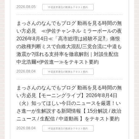
2026.08.05
中道改革連合の動画をテキスト要約
まっさんのなんでもブログ 動画を見る時間の無
い方必見 ≪伊佐チャンネル ミラーボールの夜
2026年8月4日≪「高市総理は経験不足⁈」痛恨
の政権判断ミスで自維大混乱!三党合流に中道も
激震か?揺れる支持率を徹底解剖｜対談生配信
中北浩爾×伊佐進一≫をテキスト要約
2026.08.04
中道改革連合の動画をテキスト要約
まっさんのなんでもブログ 動画を見る時間の無
い方必見【モーニングライブ】2026年8月4日
（火）知ってほしい今日のニュースを厳選！い
さ進一が生解説する新聞情報【 15分解説 / 政治
ニュース / 生配信 / 中道動画 】をテキスト要約
2026.08.04
中道改革連合の動画をテキスト要約