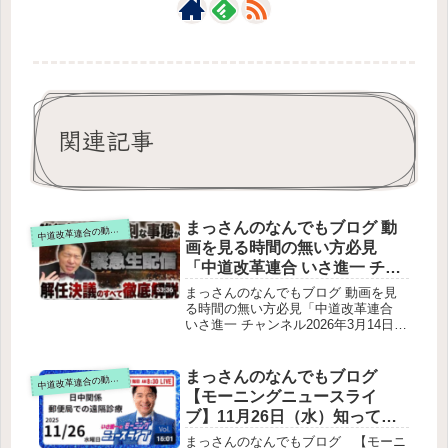
関連記事
まっさんのなんでもブログ 動
道改革連合の動画をテキスト要約
中
画を見る時間の無い方必見
「中道改革連合 いさ進一 チャ
ンネル2026年3月14日【緊急生
まっさんのなんでもブログ 動画を見
配信】民主主義のルールを壊
る時間の無い方必見「中道改革連合
いさ進一 チャンネル2026年3月14日
す予算委員長の強行採決は高
【緊急生配信】民主主義のルールを壊
市政権への忖度か⁈国会運営の
す予算委員長の強行採決は高市政権へ
深刻な事態を告発する解任決
の忖度か⁈国会運営の深刻な事態を告
まっさんのなんでもブログ
道改革連合の動画をテキスト要約
中
議のすべてを徹底解説【実態
発する解任決議のすべてを徹底解説
【モーニングニュースライ
【実態 裏側】」をテキスト要約配信
裏側】」をテキスト要約
ブ】11月26日（水）知ってほ
の目的と背景今回の最大の問題：審議
しい今日のニュースを厳選！
時間の異常な短さと強行運営過去最大
まっさんのなんでもブログ 【モーニ