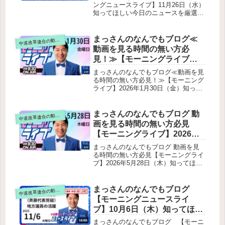
の122兆円予算総理に質問できる唯一
いさ進一が生解説する新聞情
ングニュースライブ】11月26日（水）
の場＝予算委員会分科会が 37年ぶり
知ってほしい今日のニュースを厳選！
報 ・ ニュースチェック【 10分
に中止物価高対策の欠落と政府の姿勢
いさ進一が生解説する新聞情報 ・ ニ
解説 / 政治ニュース / 生配信 】
原油価格が1バレル119ドルしかし令和
ュースチェック【 10分解説 / 政治ニ
をテキスト要約
8年度予算は「昨年12月の古い前提」
ュース / 生配信 】をテキスト要約質
まっさんのなんでもブログ≪
道改革連合の動画をテキスト要約
中
のまま総理の回答防衛増税・復興特別
問主意書の提出と政府答弁存立危機事
動画を見る時間の無い方必
所得税の“付け替え”問題防衛費43兆円
態（台湾有事を想定）非核三原則日中
には反対していない法人税・たばこ税
見！≫【モーニングライブ】
関係の読み解き公明党の「中道改革」
の増税で既に1兆円確保財務大臣の説
2026年1月30日（金）知ってほ
方針公明党サポーター制度「チームラ
まっさんのなんでもブログ≪動画を見
明復興特別所得税の“付け替え”外交・
イス」郵便局を活用した遠隔診療米
しい今日のニュースを厳選！
る時間の無い方必見！≫【モーニング
安全保障：イラン情勢と国際法の問題
中・日米首脳会談選択的夫婦別姓いさ
ライブ】2026年1月30日（金）知って
いさ進一が生解説する新聞情
与党・維新の討論の問題点自民党の討
進一氏の視点と姿勢
ほしい今日のニュースを厳選！いさ進
論維新の討論暫定予算を避けた理由の
報 ・ ニュースチェック【 10分
一が生解説する新聞情報 ・ ニュース
不透明さいさ議員の総括：これは国会
解説 / 政治ニュース / 生配信 /
チェック【 10分解説 / 政治ニュース /
まっさんのなんでもブログ 動
の危機・民主主義の危機配信の締め
道改革連合の動画をテキスト要約
中
中道動画 】をテキスト要約
生配信 / 中道動画 】をテキスト要約
画を見る時間の無い方必見
配信が短縮された理由視聴者への感謝
【モーニングライブ】2026年5
全国行脚のスケジュール報告1月30日
月28日（木）知ってほしい今
（埼玉）その後の予定最後のメッセー
まっさんのなんでもブログ 動画を見
ジ
日のニュースを厳選！いさ進
る時間の無い方必見【モーニングライ
ブ】2026年5月28日（木）知ってほし
一が生解説する新聞情報【 15
い今日のニュースを厳選！いさ進一が
分解説 / 政治ニュース / 生配信
生解説する新聞情報【 15分解説 / 政
/ 中道動画 】をテキスト要約
治ニュース / 生配信 / 中道動画 】をテ
まっさんのなんでもブログ
道改革連合の動画をテキスト要約
中
キスト要約冒頭の雑談・配信トラブル
【モーニングニュースライ
坂口元厚労相への「闇献金」報道の誤
ブ】10月6日（木）知ってほし
りを訂正事実関係（いさ氏が説明した
い今日のニュースを厳選！い
内容）国家情報会議法の成立について
まっさんのなんでもブログ 【モーニ