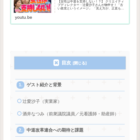
【女性は中道を支持しない！？】 クリエイティ
ブディレクター・辻愛沙子さんが物申す！「古
い政党というイメージ」 「見え方が、正直もっ
たいない」 「何を実現したいのか分からない」
中道改革連合への正直な声。女性・若者の本音
youtu.be
に、どう向き合うのか——...
目次
ゲスト紹介と背景
辻愛沙子（実業家）
酒井なつみ（前衆議院議員／元看護師・助産師）
中道改革連合への期待と課題