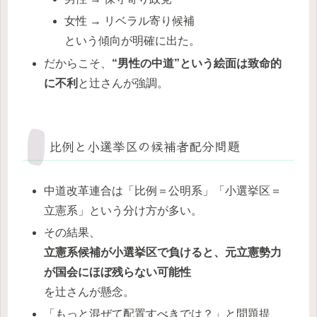
女性 → リベラル寄り候補
という傾向が明確に出た。
だからこそ、
“男性の中道”という絵面は致命的
に不利
と辻さんが強調。
比例と小選挙区の候補者配分問題
中道改革連合は「比例＝公明系」「小選挙区＝
立憲系」という分け方が多い。
その結果、
立憲系候補が小選挙区で負けると、元立憲勢力
が国会にほぼ残らない可能性
を辻さんが懸念。
「もっと混ぜて配置すべきでは？」と問題提