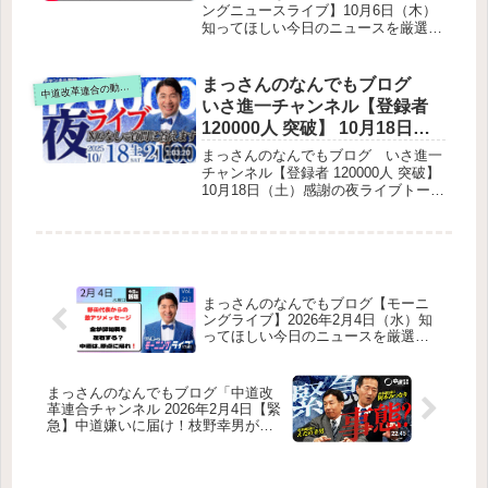
（公明党・中道は賛成）法律のポイン
さ進一が生解説する新聞情報
ングニュースライブ】10月6日（木）
トいさ氏が強調した点（誤解防止）給
知ってほしい今日のニュースを厳選！
・ ニュースチェック【 10分解
付付き税額控除（給付控除）案への懸
いさ進一が生解説する新聞情報 ・ ニ
説 / 政治ニュース / 生配信 】を
念制度の概要（議論中の案）いさ氏の
ュースチェック【 10分解説 / 政治ニ
テキスト要約
懸念点まとめ・次回予告
ュース / 生配信 】をテキスト要約公
まっさんのなんでもブログ
道改革連合の動画をテキスト要約
中
明党の立場と基本姿勢総理の政治姿勢
いさ進一チャンネル【登録者
への問い物価高騰・減税・生活支援エ
120000人 突破】 10月18日
ッセンシャルワーカーの待遇改善核兵
（土）感謝の夜ライブトーク
器政策と条約参加外交・安全保障日米
まっさんのなんでもブログ いさ進一
関係防衛装備移転財源改革：ソブリ
NGなしで質問返しします！ フ
チャンネル【登録者 120000人 突破】
ン・ウェルス・ファンド提案政治改
10月18日（土）感謝の夜ライブトーク
ァンもアンチも大歓迎！【特
革・定数削減地方議員の活躍と現場対
NGなしで質問返しします！ ファンも
別配信】をテキスト要約
応災害対応（八丈島）石垣島の実績
アンチも大歓迎！【特別配信】をテキ
スト要約チャンネル成長と感謝地域活
動と支援者紹介選挙情勢と大阪6区へ
の決意物価高対策と2万円給付案都構
想・同州制・維新批判議員定数削減と
まっさんのなんでもブログ【モーニ
選挙制度改革医療・介護・整備士の課
ングライブ】2026年2月4日（水）知
題選択的夫婦別姓への賛成外交とトラ
ってほしい今日のニュースを厳選！
ンプ来日への懸念コメ助人形とファン
いさ進一が生解説する新聞情報 ・ ニ
交流北村弁護士との論争視聴者への呼
ュースチェック【 10分解説 / 政治ニ
びかけ
ュース / 生配信 / 中道動画 】をテキ
まっさんのなんでもブログ「中道改
スト要約
革連合チャンネル 2026年2月4日【緊
急】中道嫌いに届け！枝野幸男が緊
急登板！！」をテキスト要約