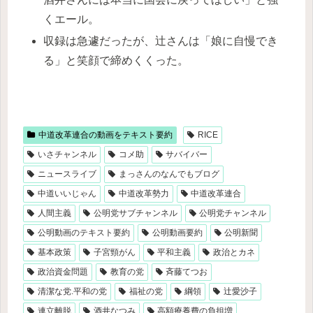
くエール。
収録は急遽だったが、辻さんは「娘に自慢でき
る」と笑顔で締めくくった。
中道改革連合の動画をテキスト要約
RICE
いさチャンネル
コメ助
サバイバー
ニュースライブ
まっさんのなんでもブログ
中道いいじゃん
中道改革勢力
中道改革連合
人間主義
公明党サブチャンネル
公明党チャンネル
公明動画のテキスト要約
公明動画要約
公明新聞
基本政策
子宮頸がん
平和主義
政治とカネ
政治資金問題
教育の党
斉藤てつお
清潔な党.平和の党
福祉の党
綱領
辻愛沙子
連立離脱
酒井なつみ
高額療養費の負担増