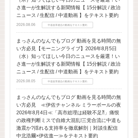
さ進一が生解説する新聞情報【 15分解説 / 政治
ニュース / 生配信 / 中道動画 】をテキスト要約
2026.08.06
中道改革連合の動画をテキスト要約
まっさんのなんでもブログ 動画を見る時間の無
い方必見【モーニングライブ】2026年8月5日
（水）知ってほしい今日のニュースを厳選！い
さ進一が生解説する新聞情報【 15分解説 / 政治
ニュース / 生配信 / 中道動画 】をテキスト要約
2026.08.05
中道改革連合の動画をテキスト要約
まっさんのなんでもブログ 動画を見る時間の無
い方必見 ≪伊佐チャンネル ミラーボールの夜
2026年8月4日≪「高市総理は経験不足⁈」痛恨
の政権判断ミスで自維大混乱!三党合流に中道も
激震か?揺れる支持率を徹底解剖｜対談生配信
中北浩爾×伊佐進一≫をテキスト要約