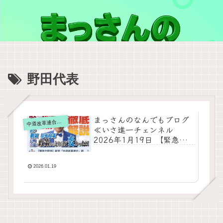
野田代表
まっさんのなんでもブログ
道改革連合の動画をテキスト要約
中
≪いさ進一チェンネル
2026年1月19日 【緊急生配
信】新党「中道改革連合」
結成による公明と立憲の政
策との明確な違いを比較！
2026.01.19
基本政策の表も裏も徹底解
説≫をテキスト要約