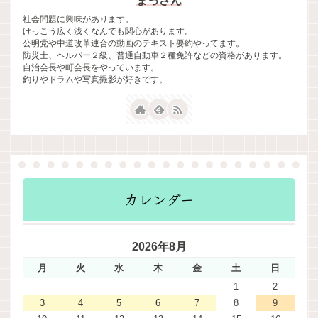
まっさん
社会問題に興味があります。
けっこう広く浅くなんでも関心があります。
公明党や中道改革連合の動画のテキスト要約やってます。
防災士、ヘルパー２級、普通自動車２種免許などの資格があります。
自治会長や町会長をやっています。
釣りやドラムや写真撮影が好きです。
カレンダー
2026年8月
月
火
水
木
金
土
日
1
2
3
4
5
6
7
8
9