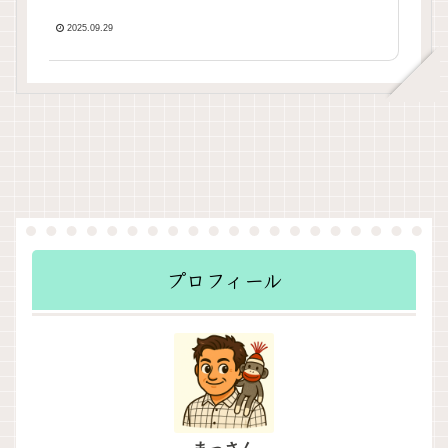
を厳選！いさ進一が生解説
する新聞情報 ・ ニュースチ
2025.09.29
ェック【 10分解説 / 政治ニ
ュース / 生配信 】をテキス
ト要約
プロフィール