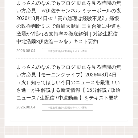
まっさんのなんでもブログ 動画を見る時間の無
い方必見 ≪伊佐チャンネル ミラーボールの夜
2026年8月4日≪「高市総理は経験不足⁈」痛恨
の政権判断ミスで自維大混乱!三党合流に中道も
激震か?揺れる支持率を徹底解剖｜対談生配信
中北浩爾×伊佐進一≫をテキスト要約
2026.08.04
中道改革連合の動画をテキスト要約
まっさんのなんでもブログ 動画を見る時間の無
い方必見【モーニングライブ】2026年8月4日
（火）知ってほしい今日のニュースを厳選！い
さ進一が生解説する新聞情報【 15分解説 / 政治
ニュース / 生配信 / 中道動画 】をテキスト要約
2026.08.04
中道改革連合の動画をテキスト要約