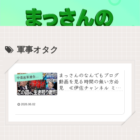
軍事オタク
まっさんのなんでもブログ
道改革連合の動画をテキスト要約
中
動画を見る時間の無い方必
見 ≪伊佐チャンネル ミラ
ーボールの夜 2026年6月2
日≪石破茂×伊佐進一｜前総
理と「国難の突破口」をガ
2026.06.02
チ検証！日本政治の在り方
を忖度ゼロで徹底議論≫を
テキスト要約