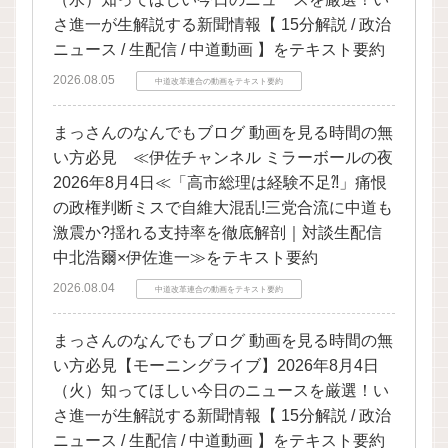
さ進一が生解説する新聞情報【 15分解説 / 政治
ニュース / 生配信 / 中道動画 】をテキスト要約
2026.08.05
中道改革連合の動画をテキスト要約
まっさんのなんでもブログ 動画を見る時間の無
い方必見 ≪伊佐チャンネル ミラーボールの夜
2026年8月4日≪「高市総理は経験不足⁈」痛恨
の政権判断ミスで自維大混乱!三党合流に中道も
激震か?揺れる支持率を徹底解剖｜対談生配信
中北浩爾×伊佐進一≫をテキスト要約
2026.08.04
中道改革連合の動画をテキスト要約
まっさんのなんでもブログ 動画を見る時間の無
い方必見【モーニングライブ】2026年8月4日
（火）知ってほしい今日のニュースを厳選！い
さ進一が生解説する新聞情報【 15分解説 / 政治
ニュース / 生配信 / 中道動画 】をテキスト要約