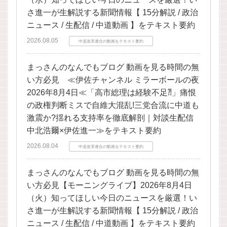
さ進一が生解説する新聞情報【 15分解説 / 政治
ニュース / 生配信 / 中道動画 】をテキスト要約
2026.08.05
中道改革連合の動画をテキスト要約
まっさんのなんでもブログ 動画を見る時間の無
い方必見 ≪伊佐チャンネル ミラーボールの夜
2026年8月4日≪「高市総理は経験不足⁈」痛恨
の政権判断ミスで自維大混乱!三党合流に中道も
激震か?揺れる支持率を徹底解剖｜対談生配信
中北浩爾×伊佐進一≫をテキスト要約
2026.08.04
中道改革連合の動画をテキスト要約
まっさんのなんでもブログ 動画を見る時間の無
い方必見【モーニングライブ】2026年8月4日
（火）知ってほしい今日のニュースを厳選！い
さ進一が生解説する新聞情報【 15分解説 / 政治
ニュース / 生配信 / 中道動画 】をテキスト要約