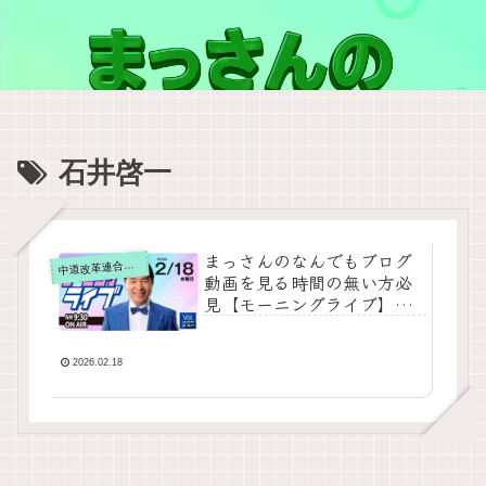
石井啓一
まっさんのなんでもブログ
道改革連合の動画をテキスト要約
中
動画を見る時間の無い方必
見【モーニングライブ】
2026年2月18日（水）知っ
てほしい今日のニュースを
厳選！いさ進一が生解説す
2026.02.18
る新聞情報【 15分解説 / 政
治ニュース / 生配信 / 中道
動画 】をテキスト要約