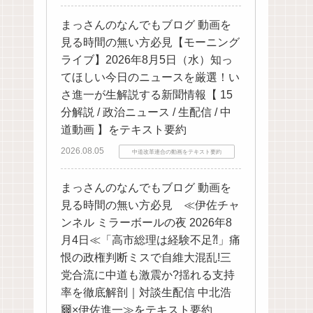
まっさんのなんでもブログ 動画を
見る時間の無い方必見【モーニング
ライブ】2026年8月5日（水）知っ
てほしい今日のニュースを厳選！い
さ進一が生解説する新聞情報【 15
分解説 / 政治ニュース / 生配信 / 中
道動画 】をテキスト要約
2026.08.05
中道改革連合の動画をテキスト要約
まっさんのなんでもブログ 動画を
見る時間の無い方必見 ≪伊佐チャ
ンネル ミラーボールの夜 2026年8
月4日≪「高市総理は経験不足⁈」痛
恨の政権判断ミスで自維大混乱!三
党合流に中道も激震か?揺れる支持
率を徹底解剖｜対談生配信 中北浩
爾×伊佐進一≫をテキスト要約