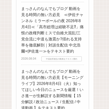
まっさんのなんでもブログ 動画を
見る時間の無い方必見 ≪伊佐チャ
ンネル ミラーボールの夜 2026年8
月4日≪「高市総理は経験不足⁈」痛
恨の政権判断ミスで自維大混乱!三
党合流に中道も激震か?揺れる支持
率を徹底解剖｜対談生配信 中北浩
爾×伊佐進一≫をテキスト要約
2026.08.04
中道改革連合の動画をテキスト要約
まっさんのなんでもブログ 動画を
見る時間の無い方必見【モーニング
ライブ】2026年8月4日（火）知っ
てほしい今日のニュースを厳選！い
さ進一が生解説する新聞情報【 15
分解説 / 政治ニュース / 生配信 / 中
道動画 】をテキスト要約