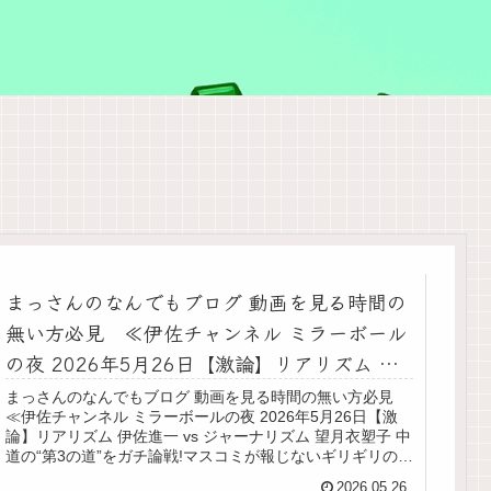
まっさんのなんでもブログ 動画を見る時間の
無い方必見 ≪伊佐チャンネル ミラーボール
の夜 2026年5月26日【激論】リアリズム 伊
佐進一 vs ジャーナリズム 望月衣塑子 中道
まっさんのなんでもブログ 動画を見る時間の無い方必見
≪伊佐チャンネル ミラーボールの夜 2026年5月26日【激
の“第3の道”をガチ論戦!マスコミが報じないギ
論】リアリズム 伊佐進一 vs ジャーナリズム 望月衣塑子 中
リギリの裏側に迫る≫をテキスト要約
道の“第3の道”をガチ論戦!マスコミが報じないギリギリの裏
側に迫る≫をテキスト要約冒頭：軽い雑談と望月氏の紹介
2026.05.26