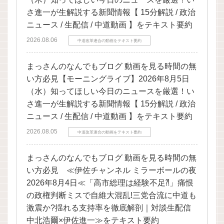
さ進一が生解説する新聞情報【 15分解説 / 政治
ニュース / 生配信 / 中道動画 】をテキスト要約
2026.08.06
中道改革連合の動画をテキスト要約
まっさんのなんでもブログ 動画を見る時間の無
い方必見【モーニングライブ】2026年8月5日
（水）知ってほしい今日のニュースを厳選！い
さ進一が生解説する新聞情報【 15分解説 / 政治
ニュース / 生配信 / 中道動画 】をテキスト要約
2026.08.05
中道改革連合の動画をテキスト要約
まっさんのなんでもブログ 動画を見る時間の無
い方必見 ≪伊佐チャンネル ミラーボールの夜
2026年8月4日≪「高市総理は経験不足⁈」痛恨
の政権判断ミスで自維大混乱!三党合流に中道も
激震か?揺れる支持率を徹底解剖｜対談生配信
中北浩爾×伊佐進一≫をテキスト要約