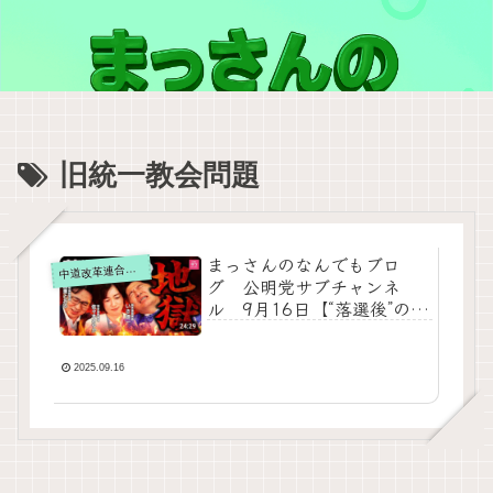
旧統一教会問題
まっさんのなんでもブロ
道改革連合の動画をテキスト要約
中
グ 公明党サブチャンネ
ル 9月16日【“落選後”のリ
アルに迫る】いさ進一 × 国
重とおる × 佐々木さやか
をテキスト要約
2025.09.16