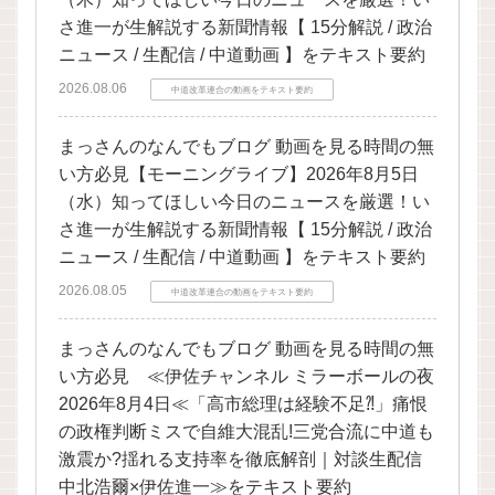
さ進一が生解説する新聞情報【 15分解説 / 政治
ニュース / 生配信 / 中道動画 】をテキスト要約
2026.08.06
中道改革連合の動画をテキスト要約
まっさんのなんでもブログ 動画を見る時間の無
い方必見【モーニングライブ】2026年8月5日
（水）知ってほしい今日のニュースを厳選！い
さ進一が生解説する新聞情報【 15分解説 / 政治
ニュース / 生配信 / 中道動画 】をテキスト要約
2026.08.05
中道改革連合の動画をテキスト要約
まっさんのなんでもブログ 動画を見る時間の無
い方必見 ≪伊佐チャンネル ミラーボールの夜
2026年8月4日≪「高市総理は経験不足⁈」痛恨
の政権判断ミスで自維大混乱!三党合流に中道も
激震か?揺れる支持率を徹底解剖｜対談生配信
中北浩爾×伊佐進一≫をテキスト要約