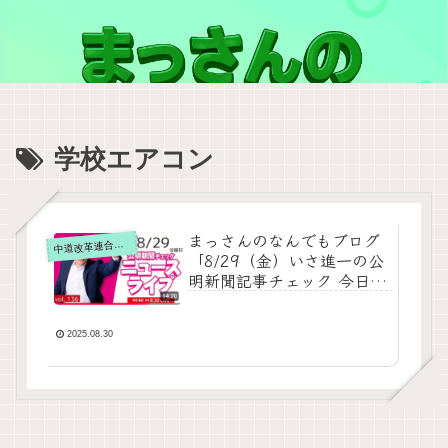
学校エアコン
まっさんのなんでもブログ
道改革連合の動画をテキスト要約
中
「8/29（金）いさ進一の公
明新聞記事チェック 今日の
ニュースを厳選して生解
説」の要約
2025.08.30