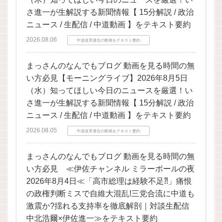
さ進一が生解説する新聞情報【 15分解説 / 政治
ニュース / 生配信 / 中道動画 】をテキスト要約
2026.08.06
中道改革連合の動画をテキスト要約
まっさんのなんでもブログ 動画を見る時間の無
い方必見【モーニングライブ】2026年8月5日
（水）知ってほしい今日のニュースを厳選！い
さ進一が生解説する新聞情報【 15分解説 / 政治
ニュース / 生配信 / 中道動画 】をテキスト要約
2026.08.05
中道改革連合の動画をテキスト要約
まっさんのなんでもブログ 動画を見る時間の無
い方必見 ≪伊佐チャンネル ミラーボールの夜
2026年8月4日≪「高市総理は経験不足⁈」痛恨
の政権判断ミスで自維大混乱!三党合流に中道も
激震か?揺れる支持率を徹底解剖｜対談生配信
中北浩爾×伊佐進一≫をテキスト要約