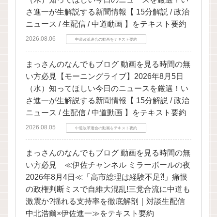
さ進一が生解説する新聞情報【 15分解説 / 政治
ニュース / 生配信 / 中道動画 】をテキスト要約
2026.08.06
中道改革連合の動画をテキスト要約
まっさんのなんでもブログ 動画を見る時間の無
い方必見【モーニングライブ】2026年8月5日
（水）知ってほしい今日のニュースを厳選！い
さ進一が生解説する新聞情報【 15分解説 / 政治
ニュース / 生配信 / 中道動画 】をテキスト要約
2026.08.05
中道改革連合の動画をテキスト要約
まっさんのなんでもブログ 動画を見る時間の無
い方必見 ≪伊佐チャンネル ミラーボールの夜
2026年8月4日≪「高市総理は経験不足⁈」痛恨
の政権判断ミスで自維大混乱!三党合流に中道も
激震か?揺れる支持率を徹底解剖｜対談生配信
中北浩爾×伊佐進一≫をテキスト要約