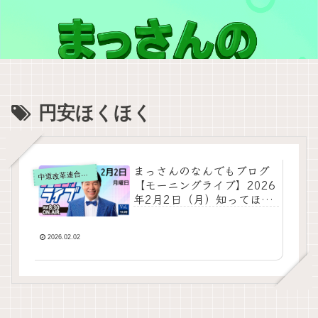
円安ほくほく
まっさんのなんでもブログ
道改革連合の動画をテキスト要約
中
【モーニングライブ】2026
年2月2日（月）知ってほし
い今日のニュースを厳選！
いさ進一が生解説する新聞
情報 ・ ニュースチェック【
2026.02.02
10分解説 / 政治ニュース /
生配信 / 中道動画 】をテキ
スト要約