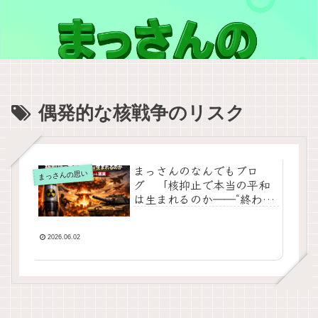
偶発的な核戦争のリスク
まっさんのなんでもブロ
まっさんの思い
グ 「核抑止で本当の平和
は生まれるのか――“終わら
ない軍拡”という現実」
2026.06.02