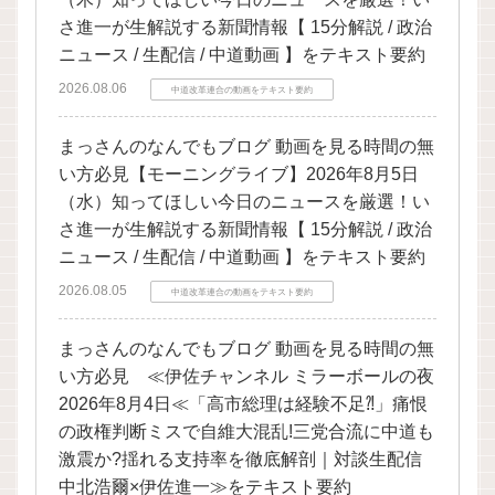
さ進一が生解説する新聞情報【 15分解説 / 政治
ニュース / 生配信 / 中道動画 】をテキスト要約
2026.08.06
中道改革連合の動画をテキスト要約
まっさんのなんでもブログ 動画を見る時間の無
い方必見【モーニングライブ】2026年8月5日
（水）知ってほしい今日のニュースを厳選！い
さ進一が生解説する新聞情報【 15分解説 / 政治
ニュース / 生配信 / 中道動画 】をテキスト要約
2026.08.05
中道改革連合の動画をテキスト要約
まっさんのなんでもブログ 動画を見る時間の無
い方必見 ≪伊佐チャンネル ミラーボールの夜
2026年8月4日≪「高市総理は経験不足⁈」痛恨
の政権判断ミスで自維大混乱!三党合流に中道も
激震か?揺れる支持率を徹底解剖｜対談生配信
中北浩爾×伊佐進一≫をテキスト要約