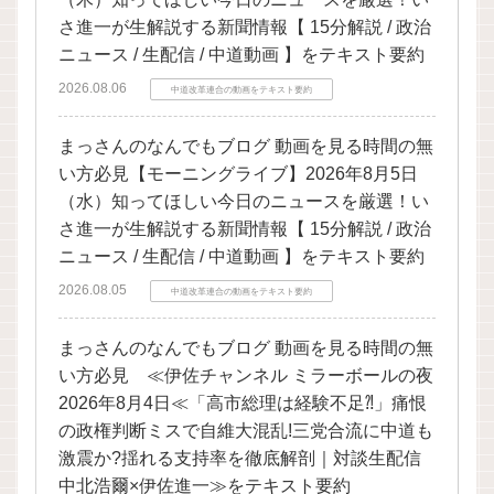
さ進一が生解説する新聞情報【 15分解説 / 政治
ニュース / 生配信 / 中道動画 】をテキスト要約
2026.08.06
中道改革連合の動画をテキスト要約
まっさんのなんでもブログ 動画を見る時間の無
い方必見【モーニングライブ】2026年8月5日
（水）知ってほしい今日のニュースを厳選！い
さ進一が生解説する新聞情報【 15分解説 / 政治
ニュース / 生配信 / 中道動画 】をテキスト要約
2026.08.05
中道改革連合の動画をテキスト要約
まっさんのなんでもブログ 動画を見る時間の無
い方必見 ≪伊佐チャンネル ミラーボールの夜
2026年8月4日≪「高市総理は経験不足⁈」痛恨
の政権判断ミスで自維大混乱!三党合流に中道も
激震か?揺れる支持率を徹底解剖｜対談生配信
中北浩爾×伊佐進一≫をテキスト要約