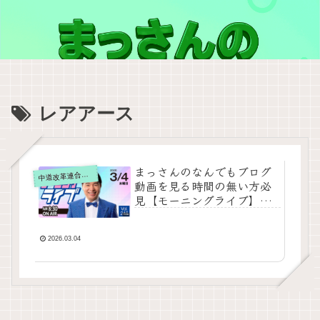
レアアース
まっさんのなんでもブログ
道改革連合の動画をテキスト要約
中
動画を見る時間の無い方必
見【モーニングライブ】
2026年3月4日(水) 知って
ほしい今日のニュースを厳
選！いさ進一が生解説する
2026.03.04
新聞情報【 15分解説 政治
ニュース 生配信 】をテキス
ト要約