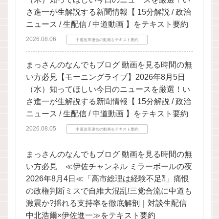
さ進一が生解説する新聞情報【 15分解説 / 政治
ニュース / 生配信 / 中道動画 】をテキスト要約
2026.08.06
中道改革連合の動画をテキスト要約
まっさんのなんでもブログ 動画を見る時間の無
い方必見【モーニングライブ】2026年8月5日
（水）知ってほしい今日のニュースを厳選！い
さ進一が生解説する新聞情報【 15分解説 / 政治
ニュース / 生配信 / 中道動画 】をテキスト要約
2026.08.05
中道改革連合の動画をテキスト要約
まっさんのなんでもブログ 動画を見る時間の無
い方必見 ≪伊佐チャンネル ミラーボールの夜
2026年8月4日≪「高市総理は経験不足⁈」痛恨
の政権判断ミスで自維大混乱!三党合流に中道も
激震か?揺れる支持率を徹底解剖｜対談生配信
中北浩爾×伊佐進一≫をテキスト要約