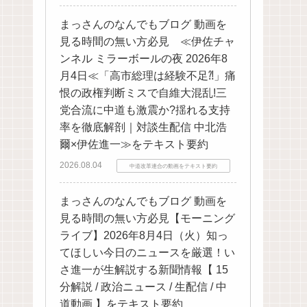
まっさんのなんでもブログ 動画を
見る時間の無い方必見 ≪伊佐チャ
ンネル ミラーボールの夜 2026年8
月4日≪「高市総理は経験不足⁈」痛
恨の政権判断ミスで自維大混乱!三
党合流に中道も激震か?揺れる支持
率を徹底解剖｜対談生配信 中北浩
爾×伊佐進一≫をテキスト要約
2026.08.04
中道改革連合の動画をテキスト要約
まっさんのなんでもブログ 動画を
見る時間の無い方必見【モーニング
ライブ】2026年8月4日（火）知っ
てほしい今日のニュースを厳選！い
さ進一が生解説する新聞情報【 15
分解説 / 政治ニュース / 生配信 / 中
道動画 】をテキスト要約